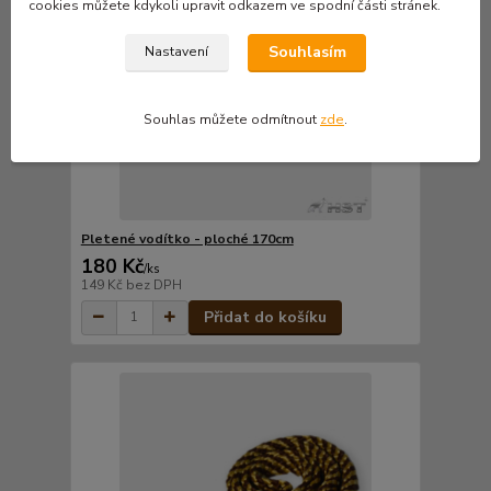
cookies můžete kdykoli upravit odkazem ve spodní části stránek.
Souhlasím
Nastavení
Souhlas můžete odmítnout
zde
.
Pletené vodítko - ploché 170cm
180 Kč
/
ks
149 Kč
bez DPH
Přidat do košíku