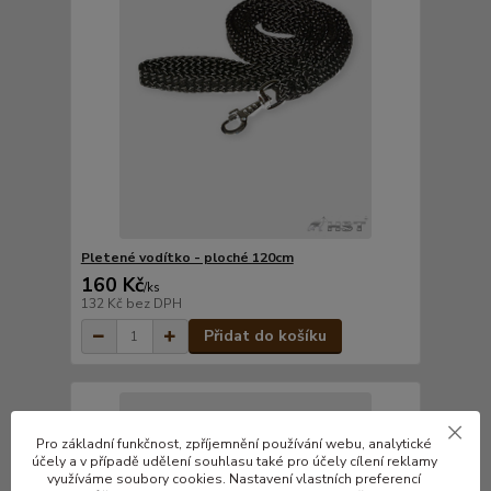
Pletené vodítko - ploché 120cm
160 Kč
/
ks
132 Kč
bez DPH
Přidat do košíku
Pro základní funkčnost, zpříjemnění používání webu, analytické
účely a v případě udělení souhlasu také pro účely cílení reklamy
využíváme soubory cookies. Nastavení vlastních preferencí