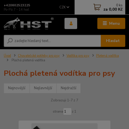
0
ks
+420602523225
CZK
za
0,00 Kč
Po-Pá 7 - 14 hod.
Menu
Hledat
Úvod
Chovatelské potřeby pro psy
Vodítka pro psy
Pletená vodítka
Plochá pletená vodítka
Plochá pletená vodítka pro psy
Nejnovější
Nejlevnější
Nejdražší
Zobrazuji 1-7 z 7
strana
z 1