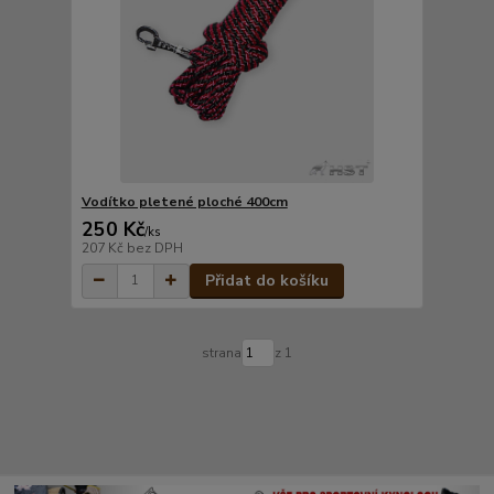
Vodítko pletené ploché 400cm
250 Kč
/
ks
207 Kč
bez DPH
Přidat do košíku
strana
z 1