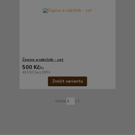
Čepice a nákrčník - set
500 Kč
/
ks
413 Kč
bez DPH
Zvolit variantu
strana
z 1