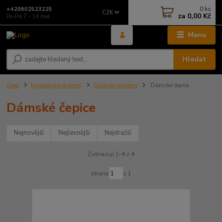
0
ks
+420602523225
CZK
za
0,00 Kč
Po-Pá 7 - 14 hod.
Menu
Hledat
Úvod
Kynologické oblečení
Dámské oblečení
Dámské čepice
Dámské čepice
Nejnovější
Nejlevnější
Nejdražší
Zobrazuji 1-4 z 4
strana
z 1