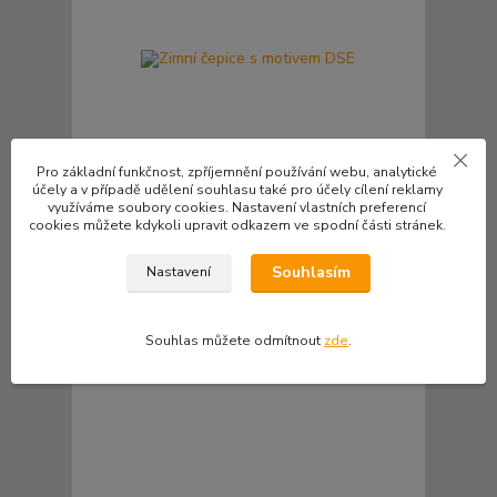
Pro základní funkčnost, zpříjemnění používání webu, analytické
účely a v případě udělení souhlasu také pro účely cílení reklamy
využíváme soubory cookies. Nastavení vlastních preferencí
cookies můžete kdykoli upravit odkazem ve spodní části stránek.
Zimní čepice s motivem DSE
390 Kč
/
ks
Souhlasím
Nastavení
322 Kč
bez DPH
Přidat do košíku
Souhlas můžete odmítnout
zde
.