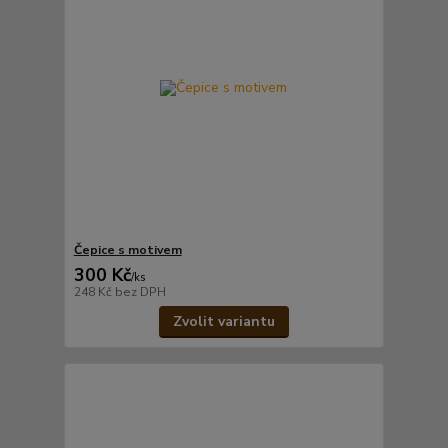
Čepice s motivem
300 Kč
/
ks
248 Kč
bez DPH
Zvolit variantu