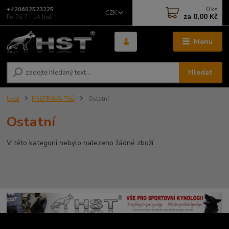
0
ks
+420602523225
CZK
za
0,00 Kč
Po-Pá 7 - 14 hod.
Menu
Hledat
Úvod
PŘEPRAVA PSŮ
Ostatní
Ostatní
V této kategorii nebylo nalezeno žádné zboží.