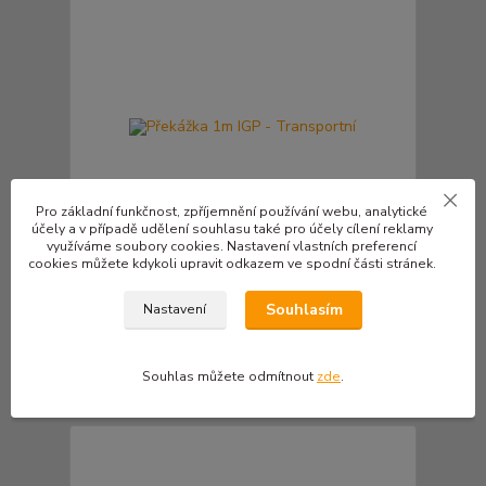
Pro základní funkčnost, zpříjemnění používání webu, analytické
účely a v případě udělení souhlasu také pro účely cílení reklamy
využíváme soubory cookies. Nastavení vlastních preferencí
cookies můžete kdykoli upravit odkazem ve spodní části stránek.
Překážka 1m IGP - Transportní
Souhlasím
Nastavení
7 500 Kč
/
ks
6 198 Kč
bez DPH
Souhlas můžete odmítnout
zde
.
Zvolit variantu