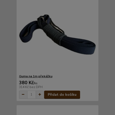
Guma na 1m překážku
380 Kč
/
ks
314 Kč
bez DPH
Přidat do košíku