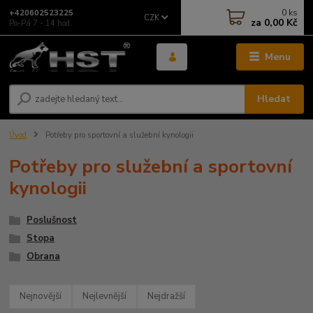
0
ks
+420602523225
CZK
za
0,00 Kč
Po-Pá 7 - 14 hod.
Menu
Hledat
Úvod
Potřeby pro sportovní a služební kynologii
Potřeby pro služební a sportovní
kynologii
Poslušnost
Stopa
Obrana
Nejnovější
Nejlevnější
Nejdražší