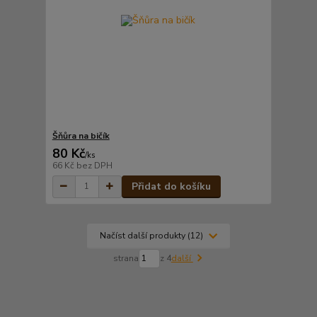
Šňůra na bičík
80 Kč
/
ks
66 Kč
bez DPH
Přidat do košíku
Načíst další produkty (12)
strana
z 4
další