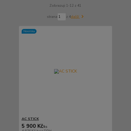
Zobrazuji 1-12 z 41
strana
z 4
další
Novinka
AC STICK
5 900 Kč
/
ks