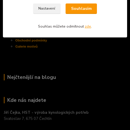
Souhlasím
Nastavení
Informace pro zákazníky
Souhlas můžete odmítnout
zde
.
O nás
Jak nakupovat
Obchodní
podmínky
Galerie motivů
Nejčtenější na blogu
Kde nás najdete
Jiří Čejka, HST - výroba kynologických potřeb
Svatoslav 7, 675 07 Čechtín