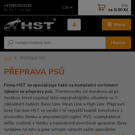
0
ks
+420602523225
CZK
za
0,00 Kč
Po-Pá 7 - 14 hod.
Menu
Hledat
Úvod
PŘEPRAVA PSŮ
PŘEPRAVA PSŮ
Firma HST se specializuje také na kompletní sortiment
týkající se přepravy psů.
Thermovozíky od dvouboxu až po
šestibox, které uspokojí toho nejnáročnějšího uživatele ve 3
základních řadách: Basic Line, Mean Line a High Line. Přepravní
boxy Car-box HST se vyrábí v té nejvyšší kvalitě: konstrukce z
eloxového hliníku a omyvatelných výplní PVC, uzamykatelné
mříže, svařené z hliníku a nasledovně povrchově upravené. Boxy
vyrábíme na míru a jsme schopni vyhovět vašim speciálním