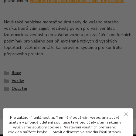
požadavkům.
Neváhejte nás kontaktovat s vaší poptávkou!
Nově také nabízíme montáž solární sady do vašeho starého
vozíku, která vám zajistí nezávislý pohon pro vaši ventilaci.
Izotermickou vestavbu do vašeho vozidla pro zajištění komfortních
podmínek pro vašeho psa při extrémně nízkých či vysokých
teplotách, včetně montáže kamerového systému pro kontrolu
přepravního prostoru.
Boxy
Vozíky
Ostatní
Pro základní funkčnost, zpříjemnění používání webu, analytické
účely a v případě udělení souhlasu také pro účely cílení reklamy
využíváme soubory cookies. Nastavení vlastních preferencí
cookies můžete kdykoli upravit odkazem ve spodní části stránek.