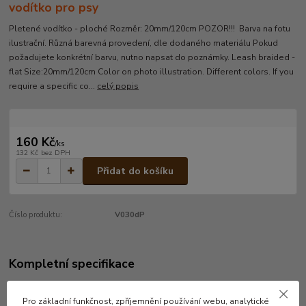
vodítko pro psy
Pletené vodítko - ploché Rozměr: 20mm/120cm POZOR!!! Barva na fotu
ilustrační. Různá barevná provedení, dle dodaného materiálu Pokud
požadujete konkrétní barvu, nutno napsat do poznámky. Leash braided -
flat Size:20mm/120cm Color on photo illustration. Different colors. If you
require a specific co...
celý popis
160 Kč
/
ks
132 Kč
bez DPH
Přidat do košíku
Číslo produktu:
V030dP
Kompletní specifikace
Pletené vodítko - ploché
Pro základní funkčnost, zpříjemnění používání webu, analytické