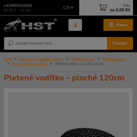
0
ks
+420602523225
CZK
za
0,00 Kč
Po-Pá 7 - 14 hod.
Menu
Hledat
Úvod
Chovatelské potřeby pro psy
Vodítka pro psy
Pletená vodítka
Plochá pletená vodítka
Pletené vodítko - ploché 120cm
Pletené vodítko - ploché 120cm