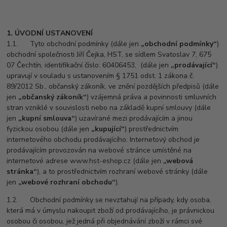
1. ÚVODNÍ USTANOVENÍ
1.1. Tyto obchodní podmínky (dále jen
„obchodní podmínky“
)
obchodní společnosti Jiří Čejka, HST, se sídlem Svatoslav 7, 675
07 Čechtín, identifikační číslo: 60406453, (dále jen
„prodávající“
)
upravují v souladu s ustanovením § 1751 odst. 1 zákona č.
89/2012 Sb., občanský zákoník, ve znění pozdějších předpisů (dále
jen
„občanský zákoník“
) vzájemná práva a povinnosti smluvních
stran vzniklé v souvislosti nebo na základě kupní smlouvy (dále
jen
„kupní smlouva“
) uzavírané mezi prodávajícím a jinou
fyzickou osobou (dále jen
„kupující“
) prostřednictvím
internetového obchodu prodávajícího. Internetový obchod je
prodávajícím provozován na webové stránce umístěné na
internetové adrese www.hst-eshop.cz (dále jen
„webová
stránka“
), a to prostřednictvím rozhraní webové stránky (dále
jen
„webové rozhraní obchodu“
).
1.2. Obchodní podmínky se nevztahují na případy, kdy osoba,
která má v úmyslu nakoupit zboží od prodávajícího, je právnickou
osobou či osobou, jež jedná při objednávání zboží v rámci své