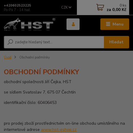
0
ks
+420602523225
CZK
za
0,00 Kč
Po-Pá 7 - 14 hod.
Menu
Hledat
Úvod
Obchodní podmínky
OBCHODNÍ PODMÍNKY
obchodní společnosti Jiří Čejka, HST
se sídlem Svatoslav 7, 675 07 Čechtín
identifikační číslo: 60406453
pro prodej zboží prostřednictvím on-line obchodu umístěného na
internetové adrese
www.hst-eshop.cz