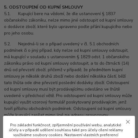
5. ODSTOUPENÍ OD KUPNÍ SMLOUVY
5.1. Kupující bere na vědomí, že dle ustanovení § 1837
občanského zákoníku, nelze mimo jiné odstoupit od kupní smlouvy
o dodávce zboží, které bylo upraveno podle přání kupujícího nebo
pro jeho osobu.
5.2. Nejedná-li se o případ uvedený v čl. 5.1 obchodních
podmínek či o jiný případ, kdy nelze od kupní smlouvy odstoupit,
má kupující v souladu s ustanovením § 1829 odst. 1 občanského
zákoníku právo od kupní smlouvy odstoupit, a to do čtrnácti (14)
dnů od převzetí zboží, přičemž v případě, že předmětem kupní
smlouvy je několik druhů zboží nebo dodání několika částí, běží
tato lhůta ode dne převzetí poslední dodávky zboží. Odstoupení
od kupní smlouvy musí být prodávajícímu odesláno ve lhůtě
uvedené v předchozí větě. Pro odstoupení od kupní smlouvy může
kupující využit vzorový formulář poskytovaný prodávajícím, jenž
tvoří přílohu obchodních podmínek. Odstoupení od kupní smlouvy
může kupující zasílat mimo jiné na adresu provozovny
prodávajícího či na adresu elektronické pošty prodávajícího email:
Pro základní funkčnost, zpříjemnění používání webu, analytické
cejkajiri@volny.cz
účely a v případě udělení souhlasu také pro účely cílení reklamy
využíváme soubory cookies. Nastavení vlastních preferencí