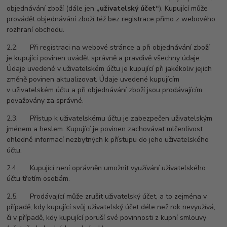
objednávání zboží (dále jen
„uživatelský účet“
). Kupující může
provádět objednávání zboží též bez registrace přímo z webového
rozhraní obchodu.
2.2. Při registraci na webové stránce a při objednávání zboží
je kupující povinen uvádět správně a pravdivě všechny údaje.
Údaje uvedené v uživatelském účtu je kupující při jakékoliv jejich
změně povinen aktualizovat. Údaje uvedené kupujícím
v uživatelském účtu a při objednávání zboží jsou prodávajícím
považovány za správné.
2.3. Přístup k uživatelskému účtu je zabezpečen uživatelským
jménem a heslem. Kupující je povinen zachovávat mlčenlivost
ohledně informací nezbytných k přístupu do jeho uživatelského
účtu.
2.4. Kupující není oprávněn umožnit využívání uživatelského
účtu třetím osobám.
2.5. Prodávající může zrušit uživatelský účet, a to zejména v
případě, kdy kupující svůj uživatelský účet déle než rok nevyužívá,
či v případě, kdy kupující poruší své povinnosti z kupní smlouvy