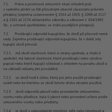
7.1. Práva a povinnosti smluvních stran ohledně práv
z vadného plnění se řídí příslušnými obecně závaznými právními
předpisy (zejména ustanoveními § 1914 až 1925, § 2099 až 2117
a § 2161 až 2174 občanského zákoníku a zákonem č. 634/1992
Sb., o ochraně spotřebitele, ve znění pozdějších předpisů).
7.2. Prodávající odpovídá kupujícímu, že zboží při převzetí nemá
vady. Zejména prodávající odpovídá kupujícímu, že v době, kdy
kupující zboží převzal:
7.2.1. má zboží vlastnosti, které si strany ujednaly, a chybí-li
ujednání, má takové vlastnosti, které prodávající nebo výrobce
popsal nebo které kupující očekával s ohledem na povahu zboží a
na základě reklamy jimi prováděné,
7.2.2. se zboží hodí k účelu, který pro jeho použití prodávající
uvádí nebo ke kterému se zboží tohoto druhu obvykle používá,
7.2.3. zboží odpovídá jakostí nebo provedením smluvenému
vzorku nebo předloze, byla-li jakost nebo provedení určeno podle
smluveného vzorku nebo předlohy,
7.2.4. je zboží v odpovídajícím množství, míře nebo hmotnosti a