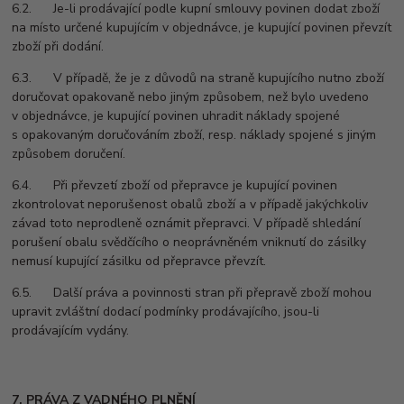
6.2. Je-li prodávající podle kupní smlouvy povinen dodat zboží
na místo určené kupujícím v objednávce, je kupující povinen převzít
zboží při dodání.
6.3. V případě, že je z důvodů na straně kupujícího nutno zboží
doručovat opakovaně nebo jiným způsobem, než bylo uvedeno
v objednávce, je kupující povinen uhradit náklady spojené
s opakovaným doručováním zboží, resp. náklady spojené s jiným
způsobem doručení.
6.4. Při převzetí zboží od přepravce je kupující povinen
zkontrolovat neporušenost obalů zboží a v případě jakýchkoliv
závad toto neprodleně oznámit přepravci. V případě shledání
porušení obalu svědčícího o neoprávněném vniknutí do zásilky
nemusí kupující zásilku od přepravce převzít.
6.5. Další práva a povinnosti stran při přepravě zboží mohou
upravit zvláštní dodací podmínky prodávajícího, jsou-li
prodávajícím vydány.
7. PRÁVA Z VADNÉHO PLNĚNÍ