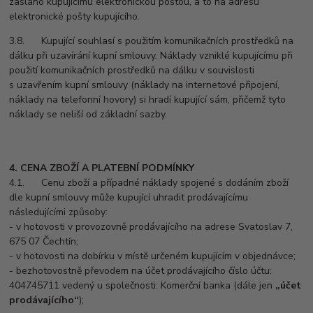
zasláno kupujícímu elektronickou poštou, a to na adresu
elektronické pošty kupujícího.
3.8. Kupující souhlasí s použitím komunikačních prostředků na
dálku při uzavírání kupní smlouvy. Náklady vzniklé kupujícímu při
použití komunikačních prostředků na dálku v souvislosti
s uzavřením kupní smlouvy (náklady na internetové připojení,
náklady na telefonní hovory) si hradí kupující sám, přičemž tyto
náklady se neliší od základní sazby.
4. CENA ZBOŽÍ A PLATEBNÍ PODMÍNKY
4.1. Cenu zboží a případné náklady spojené s dodáním zboží
dle kupní smlouvy může kupující uhradit prodávajícímu
následujícími způsoby:
- v hotovosti v provozovně prodávajícího na adrese Svatoslav 7,
675 07 Čechtín;
- v hotovosti na dobírku v místě určeném kupujícím v objednávce;
- bezhotovostně převodem na účet prodávajícího číslo účtu:
404745711 vedený u společnosti: Komerční banka (dále jen
„účet
prodávajícího“
);