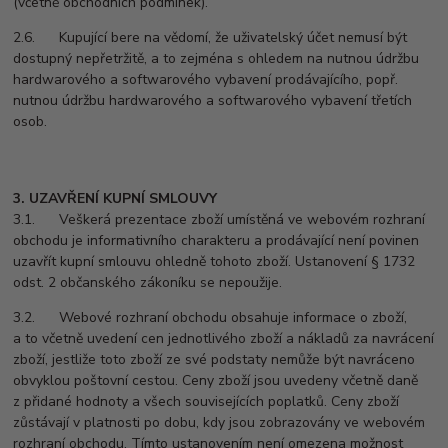
(včetně obchodních podmínek).
2.6. Kupující bere na vědomí, že uživatelský účet nemusí být
dostupný nepřetržitě, a to zejména s ohledem na nutnou údržbu
hardwarového a softwarového vybavení prodávajícího, popř.
nutnou údržbu hardwarového a softwarového vybavení třetích
osob.
3. UZAVŘENÍ KUPNÍ SMLOUVY
3.1. Veškerá prezentace zboží umístěná ve webovém rozhraní
obchodu je informativního charakteru a prodávající není povinen
uzavřít kupní smlouvu ohledně tohoto zboží. Ustanovení § 1732
odst. 2 občanského zákoníku se nepoužije.
3.2. Webové rozhraní obchodu obsahuje informace o zboží,
a to včetně uvedení cen jednotlivého zboží a nákladů za navrácení
zboží, jestliže toto zboží ze své podstaty nemůže být navráceno
obvyklou poštovní cestou. Ceny zboží jsou uvedeny včetně daně
z přidané hodnoty a všech souvisejících poplatků. Ceny zboží
zůstávají v platnosti po dobu, kdy jsou zobrazovány ve webovém
rozhraní obchodu. Tímto ustanovením není omezena možnost