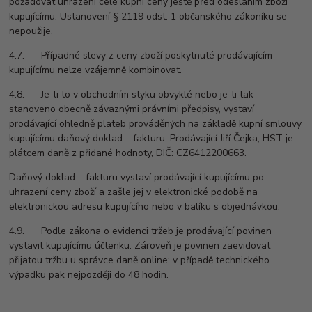
požadovat uhrazení celé kupní ceny ještě před odesláním zboží
kupujícímu. Ustanovení § 2119 odst. 1 občanského zákoníku se
nepoužije.
4.7. Případné slevy z ceny zboží poskytnuté prodávajícím
kupujícímu nelze vzájemně kombinovat.
4.8. Je-li to v obchodním styku obvyklé nebo je-li tak
stanoveno obecně závaznými právními předpisy, vystaví
prodávající ohledně plateb prováděných na základě kupní smlouvy
kupujícímu daňový doklad – fakturu. Prodávající Jiří Čejka, HST je
plátcem daně z přidané hodnoty, DIČ: CZ6412200663.
Daňový doklad – fakturu vystaví prodávající kupujícímu po
uhrazení ceny zboží a zašle jej v elektronické podobě na
elektronickou adresu kupujícího nebo v balíku s objednávkou.
4.9. Podle zákona o evidenci tržeb je prodávající povinen
vystavit kupujícímu účtenku. Zároveň je povinen zaevidovat
přijatou tržbu u správce daně online; v případě technického
výpadku pak nejpozději do 48 hodin.