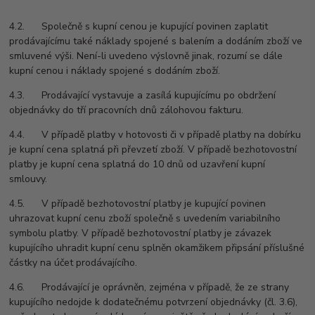
4.2. Společně s kupní cenou je kupující povinen zaplatit
prodávajícímu také náklady spojené s balením a dodáním zboží ve
smluvené výši. Není-li uvedeno výslovně jinak, rozumí se dále
kupní cenou i náklady spojené s dodáním zboží.
4.3. Prodávající vystavuje a zasílá kupujícímu po obdržení
objednávky do tří pracovních dnů zálohovou fakturu.
4.4. V případě platby v hotovosti či v případě platby na dobírku
je kupní cena splatná při převzetí zboží. V případě bezhotovostní
platby je kupní cena splatná do 10 dnů od uzavření kupní
smlouvy.
4.5. V případě bezhotovostní platby je kupující povinen
uhrazovat kupní cenu zboží společně s uvedením variabilního
symbolu platby. V případě bezhotovostní platby je závazek
kupujícího uhradit kupní cenu splněn okamžikem připsání příslušné
částky na účet prodávajícího.
4.6. Prodávající je oprávněn, zejména v případě, že ze strany
kupujícího nedojde k dodatečnému potvrzení objednávky (čl. 3.6),