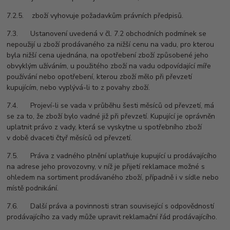
7.2.5. zboží vyhovuje požadavkům právních předpisů.
7.3. Ustanovení uvedená v čl. 7.2 obchodních podmínek se
nepoužijí u zboží prodávaného za nižší cenu na vadu, pro kterou
byla nižší cena ujednána, na opotřebení zboží způsobené jeho
obvyklým užíváním, u použitého zboží na vadu odpovídající míře
používání nebo opotřebení, kterou zboží mělo při převzetí
kupujícím, nebo vyplývá-li to z povahy zboží.
7.4. Projeví-li se vada v průběhu šesti měsíců od převzetí, má
se za to, že zboží bylo vadné již při převzetí. Kupující je oprávněn
uplatnit právo z vady, která se vyskytne u spotřebního zboží
v době dvaceti čtyř měsíců od převzetí.
7.5. Práva z vadného plnění uplatňuje kupující u prodávajícího
na adrese jeho provozovny, v níž je přijetí reklamace možné s
ohledem na sortiment prodávaného zboží, případně i v sídle nebo
místě podnikání.
7.6. Další práva a povinnosti stran související s odpovědností
prodávajícího za vady může upravit reklamační řád prodávajícího.