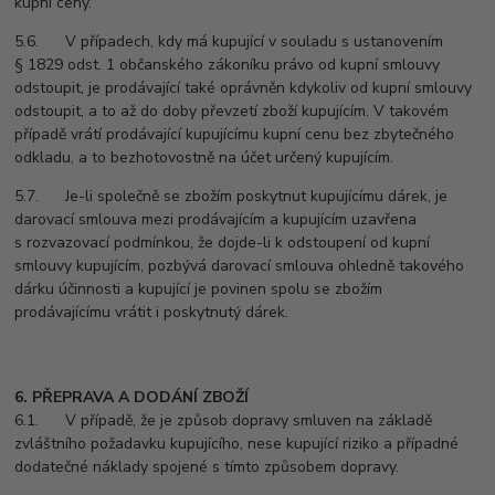
kupní ceny.
5.6. V případech, kdy má kupující v souladu s ustanovením
§ 1829 odst. 1 občanského zákoníku právo od kupní smlouvy
odstoupit, je prodávající také oprávněn kdykoliv od kupní smlouvy
odstoupit, a to až do doby převzetí zboží kupujícím. V takovém
případě vrátí prodávající kupujícímu kupní cenu bez zbytečného
odkladu, a to bezhotovostně na účet určený kupujícím.
5.7. Je-li společně se zbožím poskytnut kupujícímu dárek, je
darovací smlouva mezi prodávajícím a kupujícím uzavřena
s rozvazovací podmínkou, že dojde-li k odstoupení od kupní
smlouvy kupujícím, pozbývá darovací smlouva ohledně takového
dárku účinnosti a kupující je povinen spolu se zbožím
prodávajícímu vrátit i poskytnutý dárek.
6. PŘEPRAVA A DODÁNÍ ZBOŽÍ
6.1. V případě, že je způsob dopravy smluven na základě
zvláštního požadavku kupujícího, nese kupující riziko a případné
dodatečné náklady spojené s tímto způsobem dopravy.