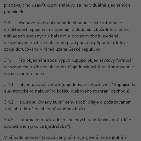
prodávajícího uzavřít kupní smlouvu za individuálně sjednaných
podmínek.
3.3. Webové rozhraní obchodu obsahuje také informace
o nákladech spojených s balením a dodáním zboží. Informace o
nákladech spojených s balením a dodáním zboží uvedené
ve webovém rozhraní obchodu platí pouze v případech, kdy je
zboží doručováno v rámci území České republiky.
3.4. Pro objednání zboží vyplní kupující objednávkový formulář
ve webovém rozhraní obchodu. Objednávkový formulář obsahuje
zejména informace o:
3.4.1. objednávaném zboží (objednávané zboží „vloží“ kupující do
elektronického nákupního košíku webového rozhraní obchodu),
3.4.2. způsobu úhrady kupní ceny zboží, údaje o požadovaném
způsobu doručení objednávaného zboží a
3.4.3. informace o nákladech spojených s dodáním zboží (dále
společně jen jako
„objednávka“
).
V případě uvedení takové ceny, při níž je zjevné, že se jedná o