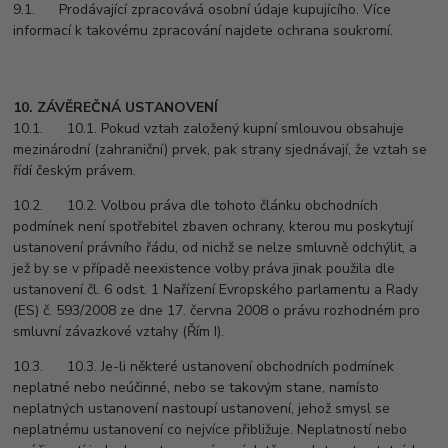
9.1. Prodávající zpracovává osobní údaje kupujícího. Více
informací k takovému zpracování najdete ochrana soukromí.
10. ZÁVĚREČNÁ USTANOVENÍ
10.1. 10.1. Pokud vztah založený kupní smlouvou obsahuje
mezinárodní (zahraniční) prvek, pak strany sjednávají, že vztah se
řídí českým právem.
10.2. 10.2. Volbou práva dle tohoto článku obchodních
podmínek není spotřebitel zbaven ochrany, kterou mu poskytují
ustanovení právního řádu, od nichž se nelze smluvně odchýlit, a
jež by se v případě neexistence volby práva jinak použila dle
ustanovení čl. 6 odst. 1 Nařízení Evropského parlamentu a Rady
(ES) č. 593/2008 ze dne 17. června 2008 o právu rozhodném pro
smluvní závazkové vztahy (Řím I).
10.3. 10.3. Je-li některé ustanovení obchodních podmínek
neplatné nebo neúčinné, nebo se takovým stane, namísto
neplatných ustanovení nastoupí ustanovení, jehož smysl se
neplatnému ustanovení co nejvíce přibližuje. Neplatností nebo