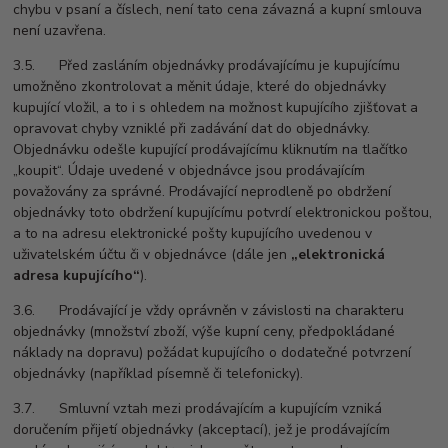
chybu v psaní a číslech, není tato cena závazná a kupní smlouva
není uzavřena.
3.5. Před zasláním objednávky prodávajícímu je kupujícímu
umožněno zkontrolovat a měnit údaje, které do objednávky
kupující vložil, a to i s ohledem na možnost kupujícího zjišťovat a
opravovat chyby vzniklé při zadávání dat do objednávky.
Objednávku odešle kupující prodávajícímu kliknutím na tlačítko
„koupit“. Údaje uvedené v objednávce jsou prodávajícím
považovány za správné. Prodávající neprodleně po obdržení
objednávky toto obdržení kupujícímu potvrdí elektronickou poštou,
a to na adresu elektronické pošty kupujícího uvedenou v
uživatelském účtu či v objednávce (dále jen
„elektronická
adresa kupujícího“
).
3.6. Prodávající je vždy oprávněn v závislosti na charakteru
objednávky (množství zboží, výše kupní ceny, předpokládané
náklady na dopravu) požádat kupujícího o dodatečné potvrzení
objednávky (například písemně či telefonicky).
3.7. Smluvní vztah mezi prodávajícím a kupujícím vzniká
doručením přijetí objednávky (akceptací), jež je prodávajícím