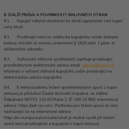
8. DALŠÍ PRÁVA A POVINNOSTI SMLUVNÍCH STRAN
8.1. Kupující nabývá vlastnictví ke zboží zaplacením celé kupní
ceny zboží.
8.2. Prodávající není ve vztahu ke kupujícímu vázán žádnými
kodexy chování ve smyslu ustanovení § 1826 odst. 1 písm. e)
občanského zákoníku.
8.3. Vyřizování stížností spotřebitelů zajišťuje prodávající
prostřednictvím elektronické adresy email:
cejkajiri@volny.cz
.
Informaci o vyřízení stížnosti kupujícího zašle prodávající na
elektronickou adresu kupujícího.
8.4. K mimosoudnímu řešení spotřebitelských sporů z kupní
smlouvy je příslušná Česká obchodní inspekce, se sídlem
Štěpánská 567/15, 120 00 Praha 2, IČ: 000 20 869, internetová
adresa: https://adr.coi.cz/cs. Platformu pro řešení sporů on-line
nacházející se na internetové adrese
https://ec.europa.eu/consumers/odr je možné využít při řešení
sporů mezi prodávajícím a kupujícím z kupní smlouvy.