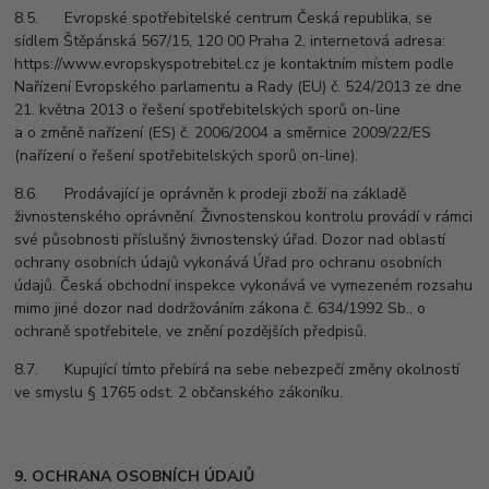
8.5. Evropské spotřebitelské centrum Česká republika, se
sídlem Štěpánská 567/15, 120 00 Praha 2, internetová adresa:
https://www.evropskyspotrebitel.cz je kontaktním místem podle
Nařízení Evropského parlamentu a Rady (EU) č. 524/2013 ze dne
21. května 2013 o řešení spotřebitelských sporů on-line
a o změně nařízení (ES) č. 2006/2004 a směrnice 2009/22/ES
(nařízení o řešení spotřebitelských sporů on-line).
8.6. Prodávající je oprávněn k prodeji zboží na základě
živnostenského oprávnění. Živnostenskou kontrolu provádí v rámci
své působnosti příslušný živnostenský úřad. Dozor nad oblastí
ochrany osobních údajů vykonává Úřad pro ochranu osobních
údajů. Česká obchodní inspekce vykonává ve vymezeném rozsahu
mimo jiné dozor nad dodržováním zákona č. 634/1992 Sb., o
ochraně spotřebitele, ve znění pozdějších předpisů.
8.7. Kupující tímto přebírá na sebe nebezpečí změny okolností
ve smyslu § 1765 odst. 2 občanského zákoníku.
9. OCHRANA OSOBNÍCH ÚDAJŮ