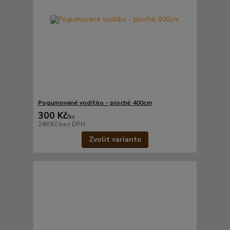
Pogumované vodítko - ploché 400cm
300 Kč
/
ks
248 Kč
bez DPH
Zvolit variantu