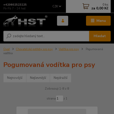
0
ks
+420602523225
CZK
za
0,00 Kč
Po-Pá 7 - 14 hod.
Menu
Hledat
Úvod
Chovatelské potřeby pro psy
Vodítka pro psy
Pogumovaná
vodítka
Pogumovaná vodítka pro psy
Nejnovější
Nejlevnější
Nejdražší
Zobrazuji 1-8 z 8
strana
z 1