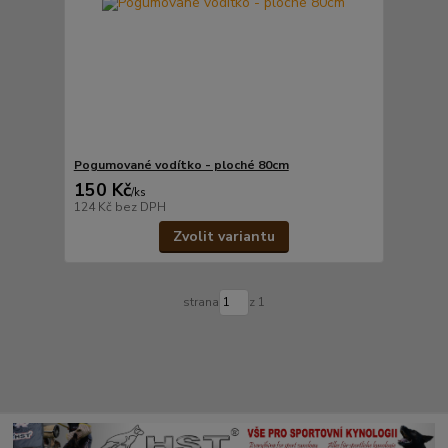
Pogumované vodítko - ploché 80cm
150 Kč
/
ks
124 Kč
bez DPH
Zvolit variantu
strana
z 1