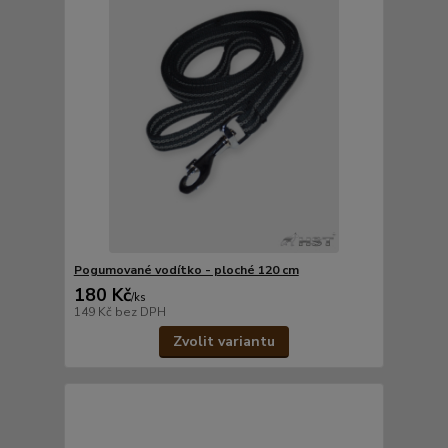
Pogumované vodítko - ploché 120 cm
180 Kč
/
ks
149 Kč
bez DPH
Zvolit variantu