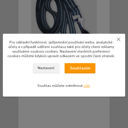
Pro základní funkčnost, zpříjemnění používání webu, analytické
účely a v případě udělení souhlasu také pro účely cílení reklamy
využíváme soubory cookies. Nastavení vlastních preferencí
cookies můžete kdykoli upravit odkazem ve spodní části stránek.
Pogumované vodítko - ploché 200cm
Souhlasím
Nastavení
230 Kč
/
ks
190 Kč
bez DPH
Zvolit variantu
Souhlas můžete odmítnout
zde
.