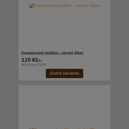
Pogumované vodítko - ploché 50cm
120 Kč
/
ks
99 Kč
bez DPH
Zvolit variantu