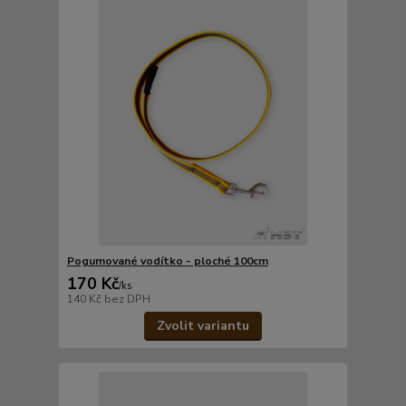
Pogumované vodítko - ploché 100cm
170 Kč
/
ks
140 Kč
bez DPH
Zvolit variantu