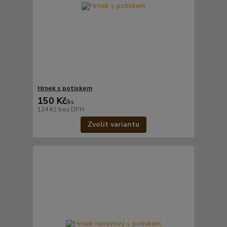
Hrnek s potiskem
150 Kč
/
ks
124 Kč
bez DPH
Zvolit variantu