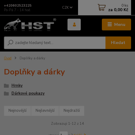
0
ks
+420602523225
CZK
za
0,00 Kč
Po-Pá 7 - 14 hod.
Menu
Hledat
Úvod
Doplňky a dárky
Doplňky a dárky
Hrnky
Dárkové poukazy
Nejnovější
Nejlevnější
Nejdražší
Zobrazuji 1-12 z 14