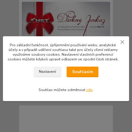
Pro základní funkčnost, zpříjemnění používání webu, analytické
účely a v případě udělení souhlasu také pro účely cílení reklamy
využíváme soubory cookies. Nastavení vlastních preferencí
cookies můžete kdykoli upravit odkazem ve spodní části stránek.
Souhlasím
Nastavení
Dárkový poukaz 3500,-Kč
3 500 Kč
/
ks
2 893 Kč
bez DPH
Souhlas můžete odmítnout
zde
.
Přidat do košíku