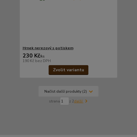
Hrnek nerezový s potiskem
230 Kč
/
ks
190 Kč
bez DPH
Zvolit variantu
Načíst další produkty (2)
strana
z 2
další