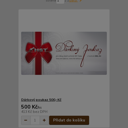
strana
z 2
další
Dárkový poukaz 500,-Kč
500 Kč
/
ks
413 Kč
bez DPH
Přidat do košíku