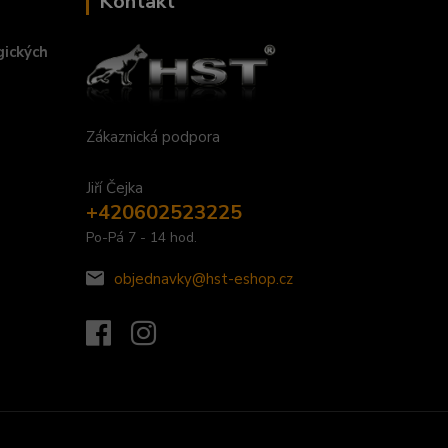
Kontakt
gických
Zákaznická podpora
Jiří Čejka
+420602523225
Po-Pá 7 - 14 hod.
objednavky@hst-eshop.cz