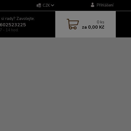
Přihlášení
CZK
 si rady? Zavolejte.
0
ks
602523225
za
0,00 Kč
7 - 14 hod.