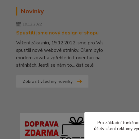
Novinky
19.12.2022
Spustili jsme nový design e-shopu
Vážení zákazníci, 19.12.2022 jsme pro Vás
spustili nové webové stránky. Cílem bylo
modernizovat a zpřehlednit orientaci na
stránkách. Jestli se nám to...
číst celé
Zobrazit všechny novinky
Pro základní funkčnos
účely cílení reklamy v