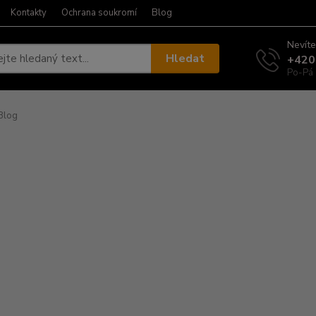
Kontakty
Ochrana soukromí
Blog
Nevíte
Hledat
+420
Po-Pá 
Blog