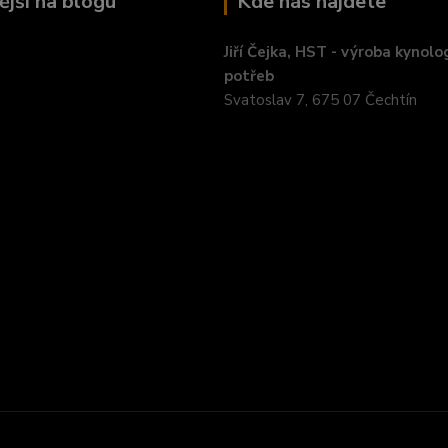
ější na blogu
Kde nás najdete
Jiří Čejka, HST - výroba kynolo
potřeb
Svatoslav 7, 675 07 Čechtín