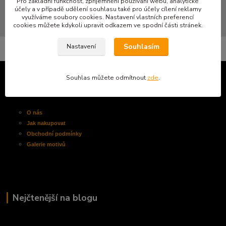
Pro základní funkčnost, zpříjemnění používání webu, analytické
účely a v případě udělení souhlasu také pro účely cílení reklamy
využíváme soubory cookies. Nastavení vlastních preferencí
cookies můžete kdykoli upravit odkazem ve spodní části stránek.
Souhlasím
Nastavení
Souhlas můžete odmítnout
zde
.
Informace pro zákazníky
O nás
Jak nakupovat
Obchodní
podmínky
Galerie motivů
Nejčtenější na blogu