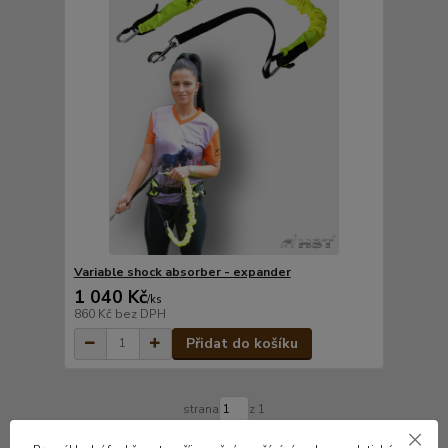
Variable shock absorber - expander
1 040 Kč
/
ks
860 Kč
bez DPH
Přidat do košíku
strana
z 1