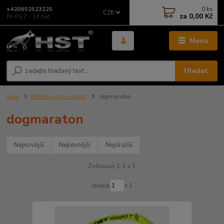
0
ks
+420602523225
CZK
za
0,00 Kč
Po-Pá 7 - 14 hod.
Menu
Hledat
Úvod
Potřeby pro psí sporty
dogmaraton
dogmaraton
Nejnovější
Nejlevnější
Nejdražší
Zobrazuji 1-1 z 1
strana
z 1