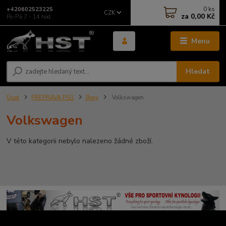
0
ks
+420602523225
CZK
za
0,00 Kč
Po-Pá 7 - 14 hod.
Menu
Hledat
Úvod
PŘEPRAVA PSŮ
Boxy
Volkswagen
Volkswagen
V této kategorii nebylo nalezeno žádné zboží.