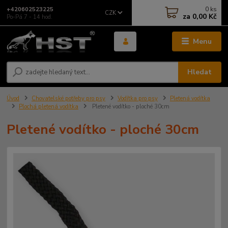
0
ks
+420602523225
CZK
za
0,00 Kč
Po-Pá 7 - 14 hod.
Menu
Hledat
Úvod
Chovatelské potřeby pro psy
Vodítka pro psy
Pletená vodítka
Plochá pletená vodítka
Pletené vodítko - ploché 30cm
Pletené vodítko - ploché 30cm