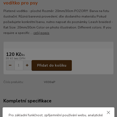
vodítko pro psy
Pletené vodítko - ploché Rozměr: 20mm/30cm POZOR!!! Barva na fotu
ilustrační. Různá barevná provedení, dle dodaného materiálu Pokud
požadujete konkrétní barvu, nutno napsat do poznámky. Leash braided -
flat Size: 20mm/30cm Color on photo illustration. Different colors. If you
require a specific ...
celý popis
120 Kč
/
ks
99 Kč
bez DPH
Přidat do košíku
Číslo produktu:
V030aP
Kompletní specifikace
Pletené vodítko - ploché
Pro základní funkčnost, zpříjemnění používání webu, analytické