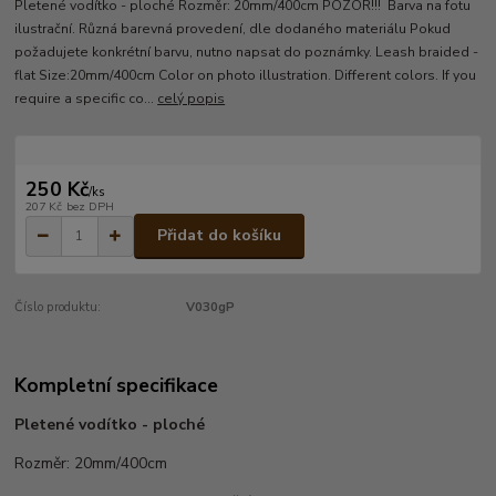
Pletené vodítko - ploché Rozměr: 20mm/400cm POZOR!!! Barva na fotu
ilustrační. Různá barevná provedení, dle dodaného materiálu Pokud
požadujete konkrétní barvu, nutno napsat do poznámky. Leash braided -
flat Size:20mm/400cm Color on photo illustration. Different colors. If you
require a specific co...
celý popis
250 Kč
/
ks
207 Kč
bez DPH
Přidat do košíku
Číslo produktu:
V030gP
Kompletní specifikace
Pletené vodítko - ploché
Rozměr: 20mm/400cm