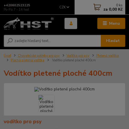
0
ks
+420602523225
CZK
za
0,00 Kč
Po-Pá 7 - 14 hod.
Menu
Hledat
Úvod
Chovatelské potřeby pro psy
Vodítka pro psy
Pletená vodítka
Plochá pletená vodítka
Vodítko pletené ploché 400cm
Vodítko pletené ploché 400cm
vodítko pro psy