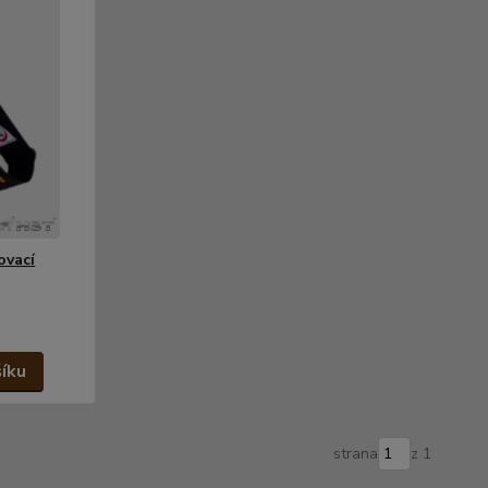
ovací
šíku
strana
z 1