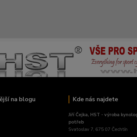
ější na blogu
Kde nás najdete
Jiří Čejka, HST - výroba kynolo
potřeb
Svatoslav 7, 675 07 Čechtín