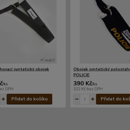
hovací syntetický obojek
Obojek syntetický polostah
POLICIE
č
390 Kč
/
ks
/
ks
ez DPH
322 Kč
bez DPH
Přidat do košíku
Přidat do ko