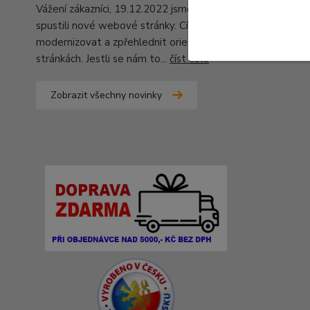
Vážení zákazníci, 19.12.2022 jsme pro Vás
spustili nové webové stránky. Cílem bylo
modernizovat a zpřehlednit orientaci na
stránkách. Jestli se nám to...
číst celé
Zobrazit všechny novinky