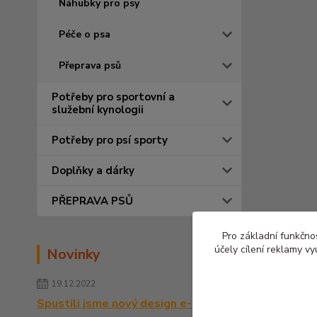
Náhubky pro psy
Péče o psa
Přeprava psů
Potřeby pro sportovní a
služební kynologii
Potřeby pro psí sporty
Doplňky a dárky
PŘEPRAVA PSŮ
Pro základní funkčnos
účely cílení reklamy v
Novinky
19.12.2022
Spustili jsme nový design e-shopu