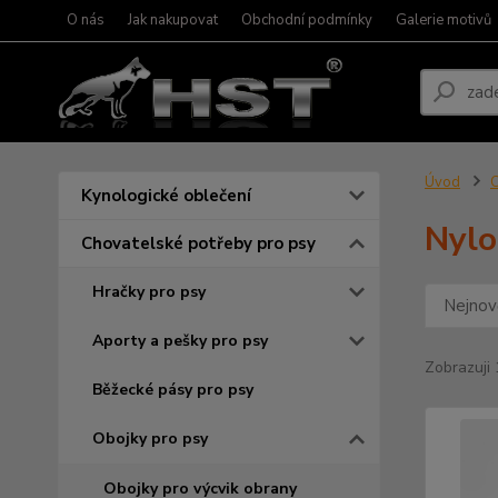
O nás
Jak nakupovat
Obchodní podmínky
Galerie motivů
Úvod
C
Kynologické oblečení
Nylo
Chovatelské potřeby pro psy
Hračky pro psy
Nejnově
Aporty a pešky pro psy
Zobrazuji 
Běžecké pásy pro psy
Obojky pro psy
Obojky pro výcvik obrany