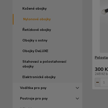
Kožené obojky
Nylonové obojky
Řetízkové obojky
Obojky s ostny
Obojky DeLUXE
Polosta
Stahovací a polostahovací
obojky
300 K
248 Kč
b
Elektronické obojky
Vodítka pro psy
Postroje pro psy