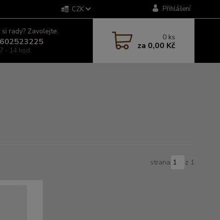
Přihlášení
CZK
 si rady? Zavolejte.
0
ks
602523225
za
0,00 Kč
7 - 14 hod.
strana
z 1