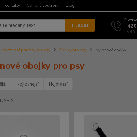
Kontakty
Ochrana soukromí
Blog
Nevíte
Hledat
+420
Po-Pá 
hovatelské potřeby pro psy
Obojky pro psy
Nylonové obojky
nové obojky pro psy
jší
Nejlevnější
Nejdražší
1-2 z 2