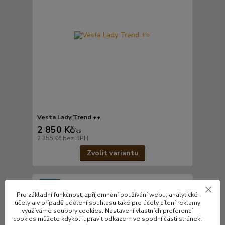
Vesta Lady Trend ++
2 850 Kč
/
ks
2 355 Kč
bez DPH
Zvolit variantu
Novinka
Pro základní funkčnost, zpříjemnění používání webu, analytické
účely a v případě udělení souhlasu také pro účely cílení reklamy
využíváme soubory cookies. Nastavení vlastních preferencí
cookies můžete kdykoli upravit odkazem ve spodní části stránek.