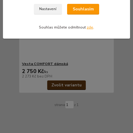
Souhlasím
Nastavení
Souhlas můžete odmítnout
zde
.
Vesta COMFORT dámská
2 750 Kč
/
ks
2 273 Kč
bez DPH
Zvolit variantu
strana
z 1