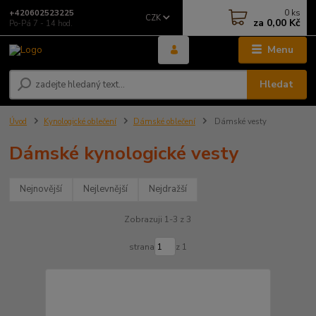
0
ks
+420602523225
CZK
za
0,00 Kč
Po-Pá 7 - 14 hod.
Menu
Hledat
Úvod
Kynologické oblečení
Dámské oblečení
Dámské vesty
Dámské kynologické vesty
Nejnovější
Nejlevnější
Nejdražší
Zobrazuji 1-3 z 3
strana
z 1