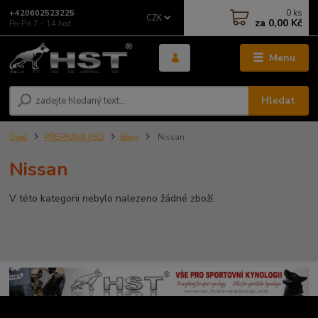
0
ks
+420602523225
CZK
za
0,00 Kč
Po-Pá 7 - 14 hod.
Menu
Hledat
Úvod
PŘEPRAVA PSŮ
Boxy
Nissan
Nissan
V této kategorii nebylo nalezeno žádné zboží.