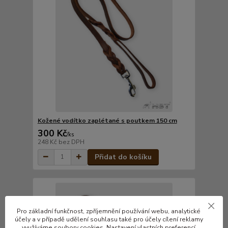
Kožené vodítko zaplétané s poutkem 150 cm
300 Kč
/
ks
248 Kč
bez DPH
Přidat do košíku
Pro základní funkčnost, zpříjemnění používání webu, analytické
účely a v případě udělení souhlasu také pro účely cílení reklamy
využíváme soubory cookies. Nastavení vlastních preferencí