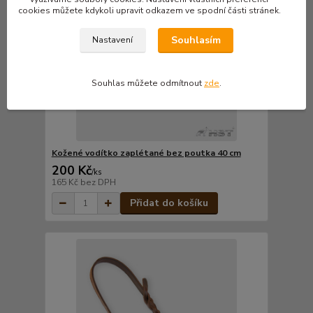
cookies můžete kdykoli upravit odkazem ve spodní části stránek.
Souhlasím
Nastavení
Souhlas můžete odmítnout
zde
.
Kožené vodítko zaplétané bez poutka 40 cm
200 Kč
/
ks
165 Kč
bez DPH
Přidat do košíku