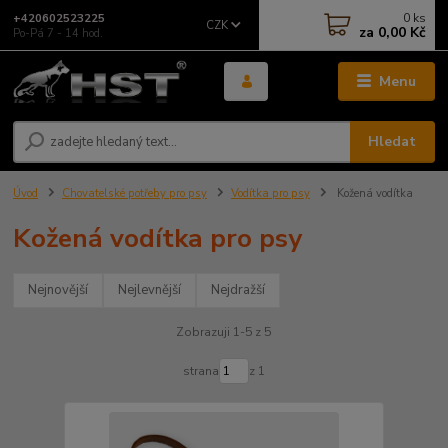
0
ks
+420602523225
CZK
za
0,00 Kč
Po-Pá 7 - 14 hod.
Menu
Hledat
Úvod
Chovatelské potřeby pro psy
Vodítka pro psy
Kožená vodítka
Kožená vodítka pro psy
Nejnovější
Nejlevnější
Nejdražší
Zobrazuji 1-5 z 5
strana
z 1