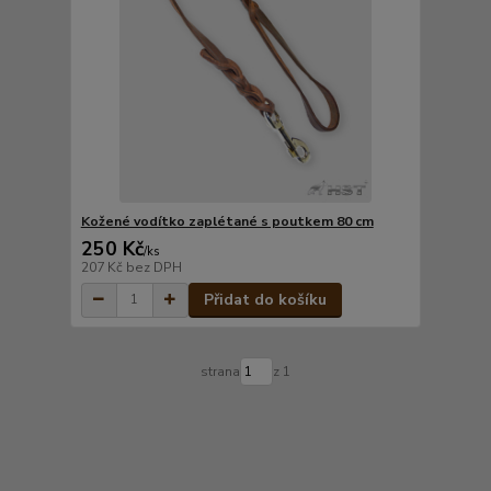
Kožené vodítko zaplétané s poutkem 80 cm
250 Kč
/
ks
207 Kč
bez DPH
Přidat do košíku
strana
z 1