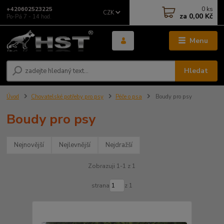
0
ks
+420602523225
CZK
za
0,00 Kč
Po-Pá 7 - 14 hod.
Menu
Hledat
Úvod
Chovatelské potřeby pro psy
Péče o psa
Boudy pro psy
Boudy pro psy
Nejnovější
Nejlevnější
Nejdražší
Zobrazuji 1-1 z 1
strana
z 1