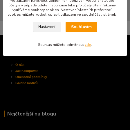
Pro základní funkčnost, zpříjemnění používání webu, analytické
účely a v případě udělení souhlasu také pro účely cílení reklamy
využíváme soubory cookies. Nastavení vlastních preferencí
cookies můžete kdykoli upravit odkazem ve spodní části stránek.
Souhlasím
Nastavení
Souhlas můžete odmítnout
zde
.
Informace pro zákazníky
O nás
Jak nakupovat
Obchodní
podmínky
Galerie motivů
Nejčtenější na blogu