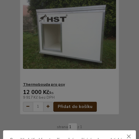
Thermobouda pro psy
12 000 Kč
/
ks
9 917 Kč
bez DPH
Přidat do košíku
strana
z 1