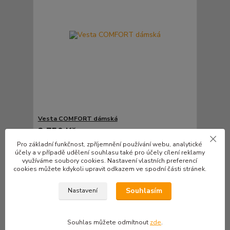
Vesta COMFORT dámská
2 750 Kč
/
ks
2 273 Kč
bez DPH
Pro základní funkčnost, zpříjemnění používání webu, analytické
účely a v případě udělení souhlasu také pro účely cílení reklamy
Zvolit variantu
využíváme soubory cookies. Nastavení vlastních preferencí
cookies můžete kdykoli upravit odkazem ve spodní části stránek.
Novinka
Souhlasím
Nastavení
Souhlas můžete odmítnout
zde
.