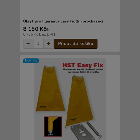
Úkryt pro figuranta Easy Fix 2m procházecí
8 150 Kč
/
ks
6 736 Kč
bez DPH
Přidat do košíku
Novinka