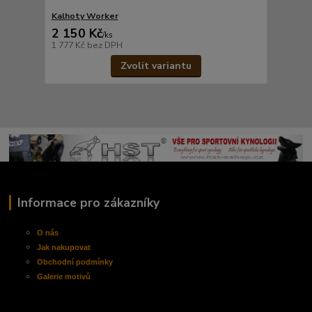
Kalhoty Worker
2 150 Kč
/
ks
1 777 Kč
bez DPH
Zvolit variantu
Informace pro zákazníky
O nás
Jak nakupovat
Obchodní
podmínky
Galerie motivů