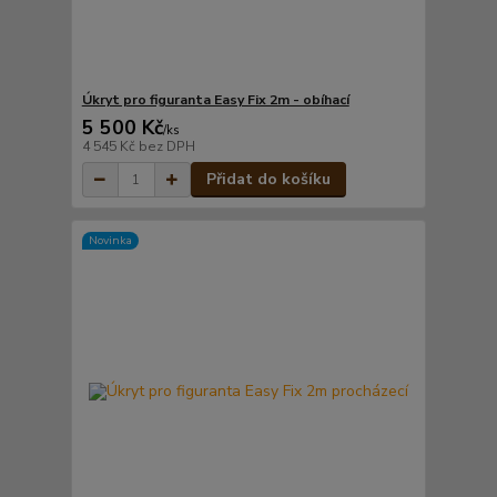
Úkryt pro figuranta Easy Fix 2m - obíhací
5 500 Kč
/
ks
4 545 Kč
bez DPH
Přidat do košíku
Novinka