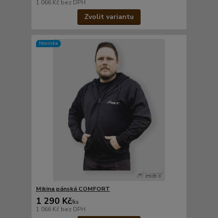
1 066 Kč
bez DPH
Zvolit variantu
Novinka
Mikina pánská COMFORT
1 290 Kč
/
ks
1 066 Kč
bez DPH