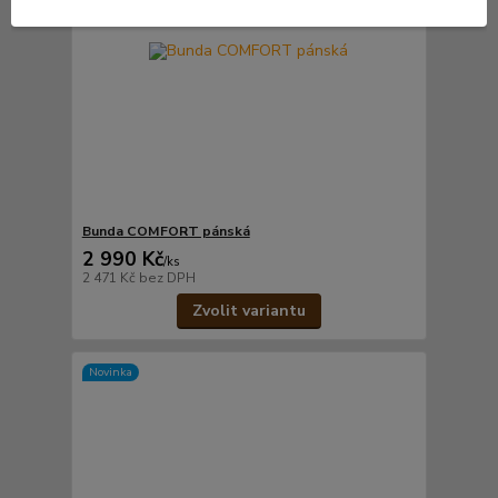
Bunda COMFORT pánská
2 990 Kč
/
ks
2 471 Kč
bez DPH
Zvolit variantu
Novinka