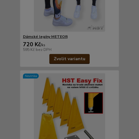
Dámské legíny METEOR
720 Kč
/
ks
595 Kč
bez DPH
Zvolit variantu
Novinka