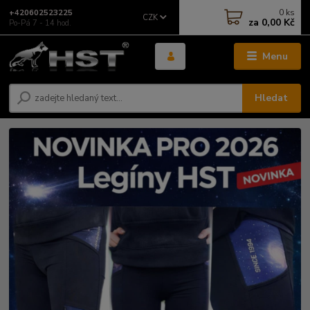
0
ks
+420602523225
CZK
za
0,00 Kč
Po-Pá 7 - 14 hod.
Menu
Hledat