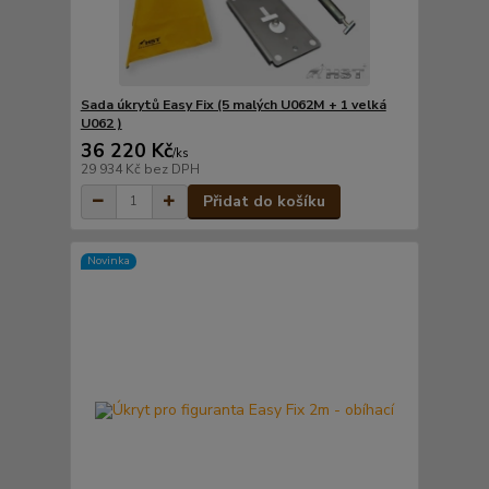
Sada úkrytů Easy Fix (5 malých U062M + 1 velká
U062 )
36 220 Kč
/
ks
29 934 Kč
bez DPH
Přidat do košíku
Novinka