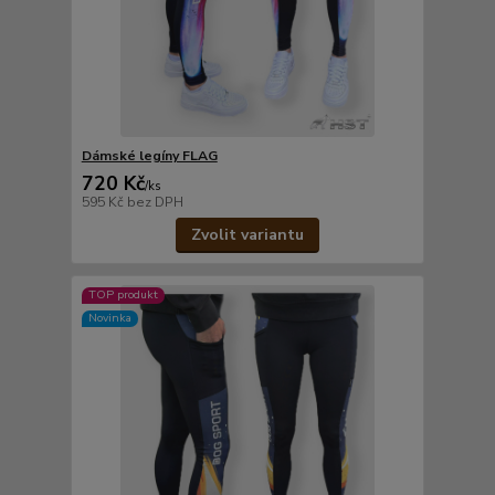
Dámské legíny FLAG
720 Kč
/
ks
595 Kč
bez DPH
Zvolit variantu
TOP produkt
Novinka