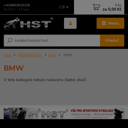
0
ks
+420602523225
CZK
za
0,00 Kč
Po-Pá 7 - 14 hod.
Menu
Hledat
Úvod
PŘEPRAVA PSŮ
Boxy
BMW
BMW
V této kategorii nebylo nalezeno žádné zboží.