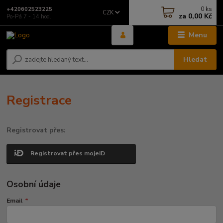
0
ks
+420602523225
CZK
za
0,00 Kč
Po-Pá 7 - 14 hod.
Menu
Hledat
Registrace
Registrovat přes:
Registrovat přes mojeID
Osobní údaje
Email
*