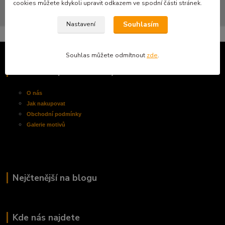
cookies můžete kdykoli upravit odkazem ve spodní části stránek.
Souhlasím
Nastavení
Souhlas můžete odmítnout
zde
.
Informace pro zákazníky
O nás
Jak nakupovat
Obchodní
podmínky
Galerie motivů
Nejčtenější na blogu
Kde nás najdete