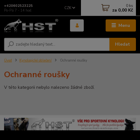
0
ks
+420602523225
CZK
za
0,00 Kč
Po-Pá 7 - 14 hod.
Menu
Hledat
Úvod
Kynologické oblečení
Ochranné roušky
Ochranné roušky
V této kategorii nebylo nalezeno žádné zboží.