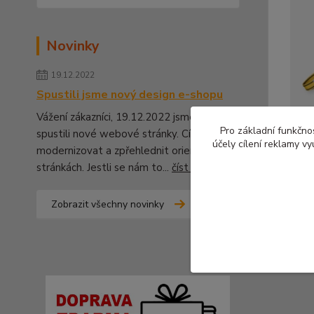
Novinky
19.12.2022
Spustili jsme nový design e-shopu
Vážení zákazníci, 19.12.2022 jsme pro Vás
Pro základní funkčnos
spustili nové webové stránky. Cílem bylo
účely cílení reklamy v
modernizovat a zpřehlednit orientaci na
stránkách. Jestli se nám to...
číst celé
Pešek k
440 K
364 Kč
b
Zobrazit všechny novinky