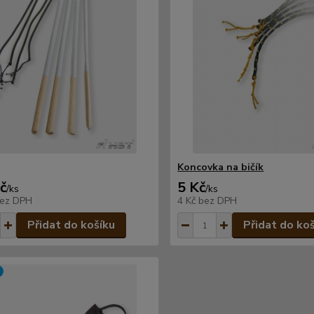
Koncovka na bičík
č
5 Kč
/
ks
/
ks
ez DPH
4 Kč
bez DPH
Přidat do košíku
Přidat do ko