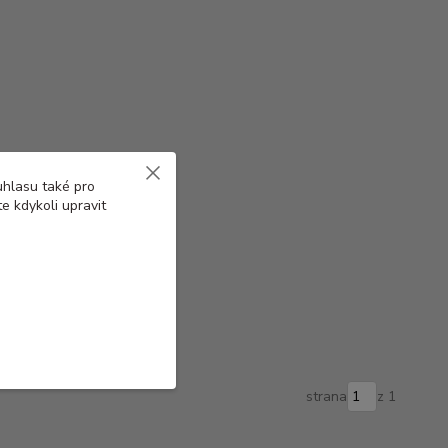
uhlasu také pro
e kdykoli upravit
strana
z 1