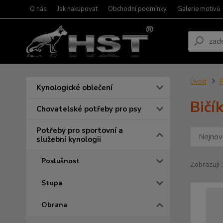
O nás
Jak nakupovat
Obchodní podmínky
Galerie motivů
Úvod
P
Kynologické oblečení
Bičí
Chovatelské potřeby pro psy
Potřeby pro sportovní a
Nejnově
služební kynologii
Poslušnost
Zobrazuji 
Stopa
Obrana