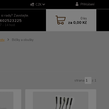
Přihlášení
CZK
 si rady? Zavolejte.
0
ks
602523225
za
0,00 Kč
7 - 14 hod.
anty
Bičíky a obušky
strana
z 1