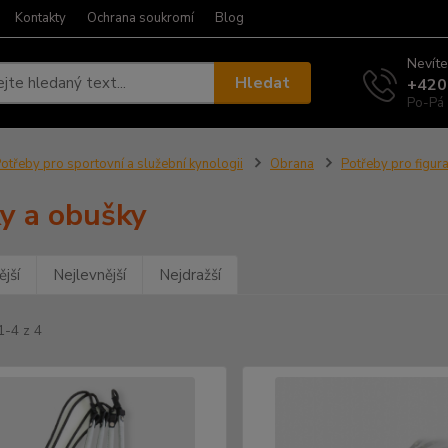
Kontakty
Ochrana soukromí
Blog
Nevíte
Hledat
+420
Po-Pá 
otřeby pro sportovní a služební kynologii
Obrana
Potřeby pro figur
ky a obušky
jší
Nejlevnější
Nejdražší
1-4 z 4