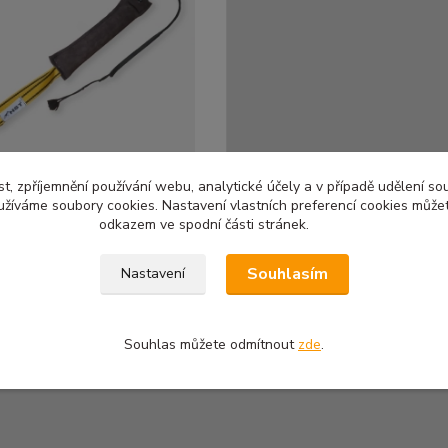
t, zpříjemnění používání webu, analytické účely a v případě udělení so
yužíváme soubory cookies. Nastavení vlastních preferencí cookies můžet
odkazem ve spodní části stránek.
ůže_bičík
č
/
ks
Souhlasím
Nastavení
ez DPH
Přidat do košíku
Souhlas můžete odmítnout
zde
.