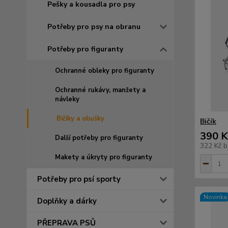
Pešky a kousadla pro psy
Potřeby pro psy na obranu
Potřeby pro figuranty
Ochranné obleky pro figuranty
Ochranné rukávy, manžety a
návleky
Bičíky a obušky
Bičík
390 K
Další potřeby pro figuranty
322 Kč
b
Makety a úkryty pro figuranty
Potřeby pro psí sporty
Novinka
Doplňky a dárky
PŘEPRAVA PSŮ