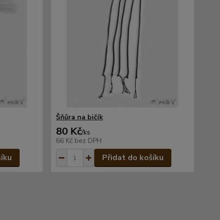
Šňůra na bičík
80 Kč
/
ks
66 Kč
bez DPH
šíku
Přidat do košíku