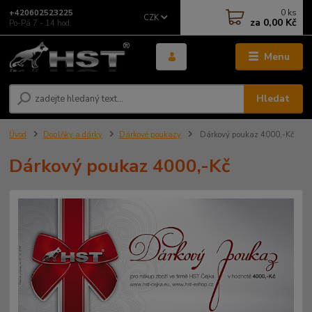
0
ks
+420602523225
CZK
za
0,00 Kč
Po-Pá 7 - 14 hod.
Menu
Hledat
Úvod
Doplňky a dárky
Dárkové poukazy
Dárkový poukaz 4000,-Kč
Dárkový poukaz 4000,-Kč