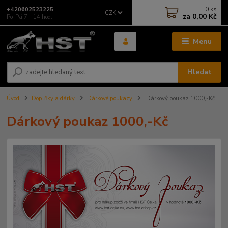
0
ks
+420602523225
CZK
za
0,00 Kč
Po-Pá 7 - 14 hod.
Menu
Hledat
Úvod
Doplňky a dárky
Dárkové poukazy
Dárkový poukaz 1000,-Kč
Dárkový poukaz 1000,-Kč