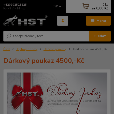
0
ks
+420602523225
CZK
za
0,00 Kč
Po-Pá 7 - 14 hod.
Menu
Hledat
Úvod
Doplňky a dárky
Dárkové poukazy
Dárkový poukaz 4500,-Kč
Dárkový poukaz 4500,-Kč