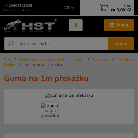
0
ks
+420602523225
CZK
za
0,00 Kč
Po-Pá 7 - 14 hod.
Menu
Hledat
Úvod
Potřeby pro sportovní a služební kynologii
Poslušnost
Překážky a
kladiny
Guma na 1m překážku
Guma na 1m překážku