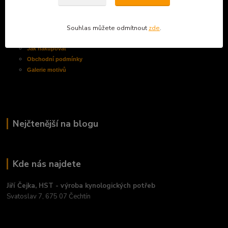
Informace pro zákazníky
Souhlas můžete odmítnout
zde
.
O nás
Jak nakupovat
Obchodní
podmínky
Galerie motivů
Nejčtenější na blogu
Kde nás najdete
Jiří Čejka, HST - výroba kynologických potřeb
Svatoslav 7, 675 07 Čechtín