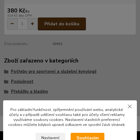
380 Kč
/
ks
314 Kč
bez DPH
Přidat do košíku
Číslo produktu:
GM01
Zboží zařazeno v kategoriích
Potřeby pro sportovní a služební kynologii
Poslušnost
Překážky a kladiny
Pro základní funkčnost, zpříjemnění používání webu, analytické
účely a v případě udělení souhlasu také pro účely cílení reklamy
využíváme soubory cookies. Nastavení vlastních preferencí
cookies můžete kdykoli upravit odkazem ve spodní části stránek.
Souhlasím
Nastavení