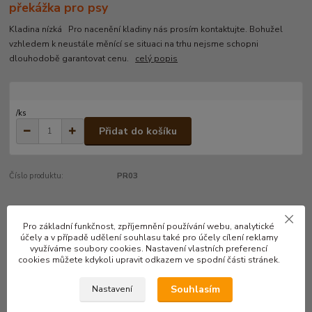
překážka pro psy
Kladina nízká Pro nacenění kladiny nás prosím kontaktujte. Bohužel
vzhledem k neustále měnící se situaci na trhu nejsme schopni
dlouhodobě garantovat cenu.
celý popis
/
ks
Přidat do košíku
Číslo produktu:
PR03
Kompletní specifikace
Pro základní funkčnost, zpříjemnění používání webu, analytické
účely a v případě udělení souhlasu také pro účely cílení reklamy
využíváme soubory cookies. Nastavení vlastních preferencí
Kladina nízká
cookies můžete kdykoli upravit odkazem ve spodní části stránek.
Souhlasím
Nastavení
Pro nacenění kladiny nás prosím kontaktujte.