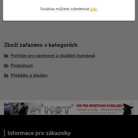
Bohužel vzhledem k neustále měnící se situaci na trhu nejsme
Souhlas můžete odmítnout
zde
.
schopni dlouhodobě garantovat cenu.
Zboží zařazeno v kategoriích
Potřeby pro sportovní a služební kynologii
Poslušnost
Překážky a kladiny
Informace pro zákazníky