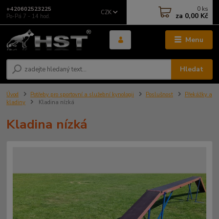
0
ks
+420602523225
CZK
za
0,00 Kč
Po-Pá 7 - 14 hod.
Menu
Hledat
Úvod
Potřeby pro sportovní a služební kynologii
Poslušnost
Překážky a
kladiny
Kladina nízká
Kladina nízká