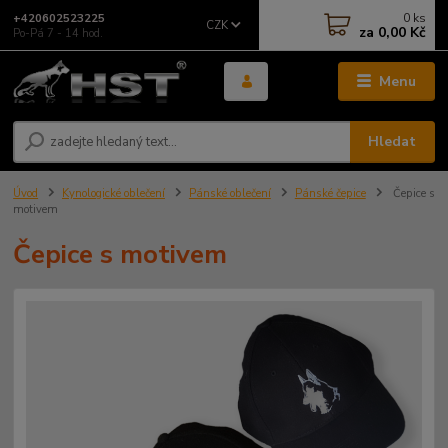
0
ks
+420602523225
CZK
za
0,00 Kč
Po-Pá 7 - 14 hod.
Menu
Hledat
Úvod
Kynologické oblečení
Pánské oblečení
Pánské čepice
Čepice s
motivem
Čepice s motivem