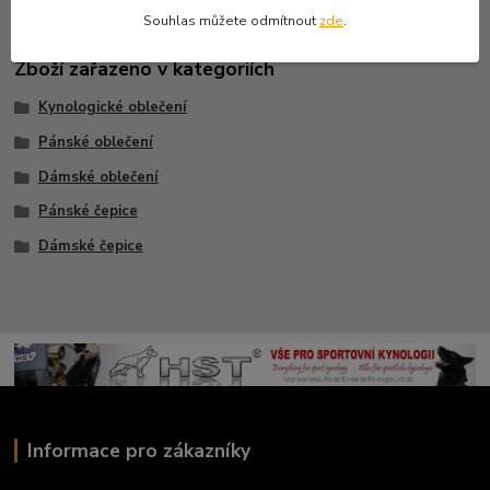
Souhlas můžete odmítnout
zde
.
Zboží zařazeno v kategoriích
Kynologické oblečení
Pánské oblečení
Dámské oblečení
Pánské čepice
Dámské čepice
Informace pro zákazníky