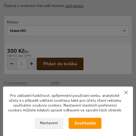
Čepice s motivem Hat with motive
celý popis
Motivy
300 Kč
/
ks
248 Kč
bez DPH
Přidat do košíku
Číslo produktu:
C027
Pro základní funkčnost, zpříjemnění používání webu, analytické
účely a v případě udělení souhlasu také pro účely cílení reklamy
Kompletní specifikace
využíváme soubory cookies. Nastavení vlastních preferencí
cookies můžete kdykoli upravit odkazem ve spodní části stránek.
Čepice s motivem
Souhlasím
Nastavení
Hat with motive