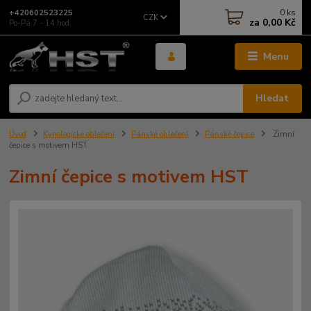
0
ks
+420602523225
CZK
za
0,00 Kč
Po-Pá 7 - 14 hod.
Menu
Hledat
Úvod
Kynologické oblečení
Pánské oblečení
Pánské čepice
Zimní
čepice s motivem HST
Zimní čepice s motivem HST