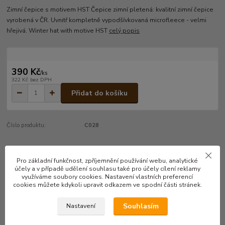
Zimní čepice s motivem HST Čepice zimní pletená: kvalitní zimní čepice
vyrobená v ČR. Uvnitř kompletně vypodšívkovaná microfleece - velmi
hřejivá. Winter hat with motive HST
celý popis
390 Kč
/
ks
322 Kč
bez DPH
Přidat do košíku
Číslo produktu:
C028
Kompletní specifikace
Pro základní funkčnost, zpříjemnění používání webu, analytické
účely a v případě udělení souhlasu také pro účely cílení reklamy
využíváme soubory cookies. Nastavení vlastních preferencí
Zimní čepice s motivem HST
cookies můžete kdykoli upravit odkazem ve spodní části stránek.
Čepice zimní pletená: kvalitní zimní čepice vyrobená v ČR. Uvnitř
Souhlasím
Nastavení
kompletně vypodšívkovaná microfleece - velmi hřejivá.
Winter hat with motive HST