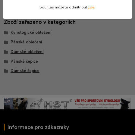
Souhlas můžete odmítnout
zde
.
Zboží zařazeno v kategoriích
Kynologické oblečení
Pánské oblečení
Dámské oblečení
Pánské čepice
Dámské čepice
Informace pro zákazníky