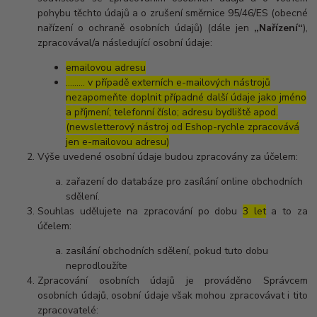
pohybu těchto údajů a o zrušení směrnice 95/46/ES (obecné
nařízení o ochraně osobních údajů) (dále jen
„Nařízení“
),
zpracovával/a následující osobní údaje:
emailovou adresu
……… v případě externích e-mailových nástrojů
nezapomeňte doplnit případné další údaje jako jméno
a příjmení; telefonní číslo; adresu bydliště apod.
(newsletterový nástroj od Eshop-rychle zpracovává
jen e-mailovou adresu)
Výše uvedené osobní údaje budou zpracovány za účelem:
zařazení do databáze pro zasílání online obchodních
sdělení.
Souhlas udělujete na zpracování po dobu
3 let
a to za
účelem:
zasílání obchodních sdělení, pokud tuto dobu
neprodloužíte
Zpracování osobních údajů je prováděno Správcem
osobních údajů, osobní údaje však mohou zpracovávat i tito
zpracovatelé: