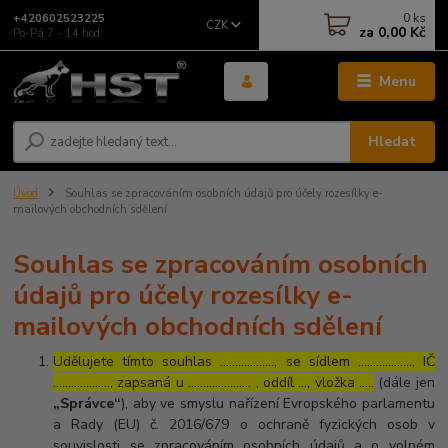
0
ks
+420602523225
CZK
za
0,00 Kč
Po-Pá 7 - 14 hod.
Menu
Hledat
Úvod
Souhlas se zpracováním osobních údajů pro účely rozesílky e-
mailových obchodních sdělení
Souhlas se zpracováním osobních
údajů pro účely rozesílky e-
mailových obchodních sdělení
Udělujete tímto souhlas ……………..., se sídlem ………………, IČ
………………., zapsaná u ………………… , oddíl …, vložka …..
(dále jen
„Správce“
), aby ve smyslu nařízení Evropského parlamentu
a Rady (EU) č. 2016/679 o ochraně fyzických osob v
souvislosti se zpracováním osobních údajů a o volném