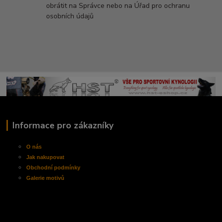
obrátit na Správce nebo na Úřad pro ochranu
osobních údajů
Informace pro zákazníky
O nás
Jak nakupovat
Obchodní
podmínky
Galerie motivů