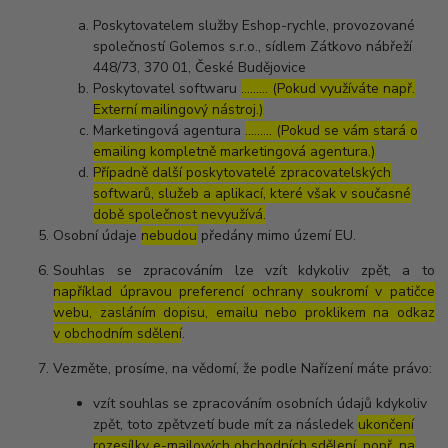
Poskytovatelem služby Eshop-rychle, provozované
společností Golemos s.r.o., sídlem Zátkovo nábřeží
448/73, 370 01, České Budějovice
Poskytovatel softwaru
……… (Pokud využíváte např.
Externí mailingový nástroj.)
Marketingová agentura
……… (Pokud se vám stará o
emailing kompletně marketingová agentura.)
Případně další poskytovatelé zpracovatelských
softwarů, služeb a aplikací, které však v současné
době společnost nevyužívá.
Osobní údaje
nebudou
předány mimo území EU.
Souhlas se zpracováním lze vzít kdykoliv zpět, a to
například úpravou preferencí ochrany soukromí v patičce
webu, zasláním dopisu, emailu nebo proklikem na odkaz
v obchodním sdělení
.
Vezměte, prosíme, na vědomí, že podle Nařízení máte právo:
vzít souhlas se zpracováním osobních údajů kdykoliv
zpět, toto zpětvzetí bude mít za následek
ukončení
rozesílky e-mailových obchodních sdělení, popř. na