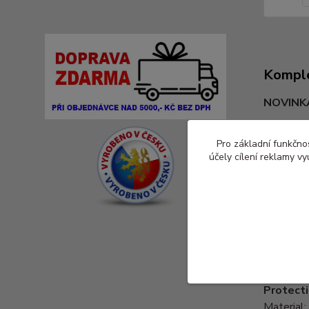
Komple
NOVINKA 
Úkryt pr
Pro základní funkčnos
úkryt pro
účely cílení reklamy v
https://
Materiál
Rozměry:
Protecti
Material