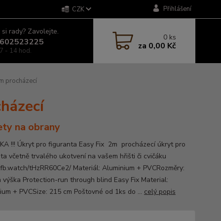
Přihlášení
CZK
 si rady? Zavolejte.
0
ks
602523225
za
0,00 Kč
7 - 14 hod.
2m procházecí
cházecí
ty na obrany
A !!! Úkryt pro figuranta Easy Fix 2m procházecí úkryt pro
ta včetně trvalého ukotvení na vašem hřišti či cvičáku
//fb.watch/tHzRR60Ce2/ Materiál: Aluminium + PVCRozměry:
 výška Protection-run through blind Easy Fix Material:
ium + PVCSize: 215 cm Poštovné od 1ks do ...
celý popis