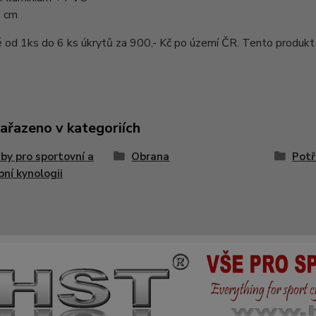
5 cm
od 1ks do 6 ks úkrytů za 900,- Kč po území ČR. Tento produkt 
zařazeno v kategoriích
by pro sportovní a
Obrana
Potř
bní kynologii