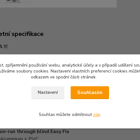
tní specifikace
!!!
o figuranta Easy Fix 2m procházec
í
t, zpříjemnění používání webu, analytické účely a v případě udělení so
 figuranta včetně trvalého ukotvení na vašem hřišti či cvičáku
yužíváme soubory cookies. Nastavení vlastních preferencí cookies můžet
odkazem ve spodní části stránek.
fb.watch/tHzRR60Ce2/
Souhlasím
Nastavení
: Aluminium + PVC
 215 cm výška
Souhlas můžete odmítnout
zde
.
on-run through blind Easy Fix
: Aluminium + PVC