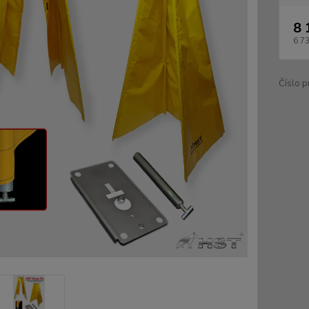
8 
6 7
Číslo p