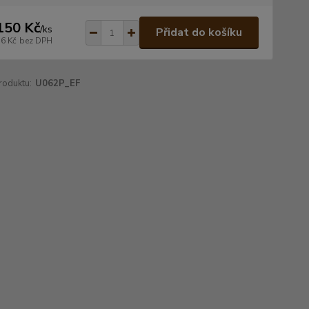
150 Kč
/
ks
Přidat do košíku
36 Kč
bez DPH
roduktu:
U062P_EF