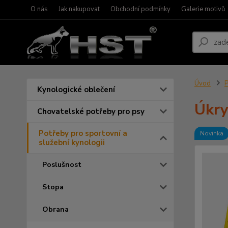
O nás
Jak nakupovat
Obchodní podmínky
Galerie motivů
Úvod
P
Kynologické oblečení
Úkry
Chovatelské potřeby pro psy
Potřeby pro sportovní a
Novinka
služební kynologii
Poslušnost
Stopa
Obrana