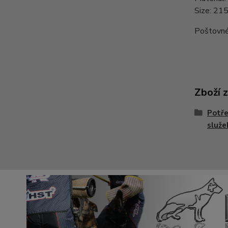
Size: 21
Poštovné 
Zboží 
Potře
služe