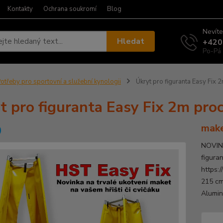
Kontakty
Ochrana soukromí
Blog
Nevíte
Hledat
+420
Po-Pá 
otřeby pro sportovní a služební kynologii
Úkryt pro figuranta Easy Fix 
t pro figuranta Easy Fix 2m pro
make
NOVINK
figuran
https:
215 cm
Alumin