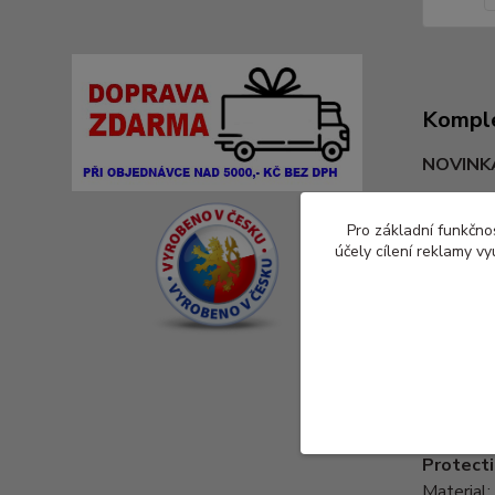
Komple
NOVINKA 
Úkryt pr
Pro základní funkčnos
úkryt pro
účely cílení reklamy v
https://
Materiál
Rozměry:
Protecti
Material