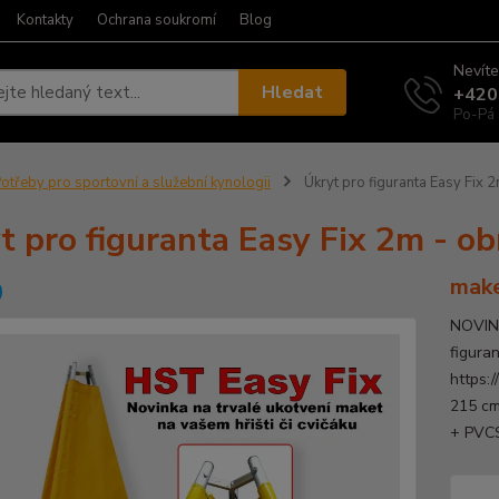
Kontakty
Ochrana soukromí
Blog
Nevíte
Hledat
+420
Po-Pá 
otřeby pro sportovní a služební kynologii
Úkryt pro figuranta Easy Fix 2
t pro figuranta Easy Fix 2m - ob
make
NOVINK
figuran
https:
215 cm
+ PVCS