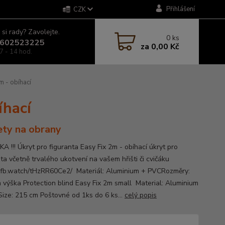
Přihlášení
CZK
 si rady? Zavolejte.
0
ks
602523225
za
0,00 Kč
7 - 14 hod.
m - obíhací
íhací
ty na obrany
A !!! Úkryt pro figuranta Easy Fix 2m - obíhací úkryt pro
ta včetně trvalého ukotvení na vašem hřišti či cvičáku
//fb.watch/tHzRR60Ce2/ Materiál: Aluminium + PVCRozměry:
 výška Protection blind Easy Fix 2m small Material: Aluminium
ize: 215 cm Poštovné od 1ks do 6 ks...
celý popis