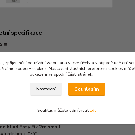
tní specifikace
!!!
o figuranta Easy Fix 2m - obíhací
t, zpříjemnění používání webu, analytické účely a v případě udělení so
 figuranta včetně trvalého ukotvení na vašem hřišti či cvičáku
yužíváme soubory cookies. Nastavení vlastních preferencí cookies můžet
odkazem ve spodní části stránek.
fb.watch/tHzRR60Ce2/
Souhlasím
Nastavení
: Aluminium + PVC
 215 cm výška
Souhlas můžete odmítnout
zde
.
on blind Easy Fix 2m smal
l
: Aluminium + PVC