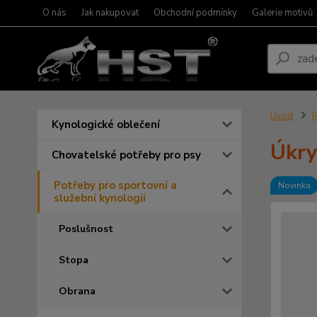
O nás
Jak nakupovat
Obchodní podmínky
Galerie motivů
Úvod
P
Kynologické oblečení
Úkry
Chovatelské potřeby pro psy
Potřeby pro sportovní a
Novinka
služební kynologii
Poslušnost
Stopa
Obrana