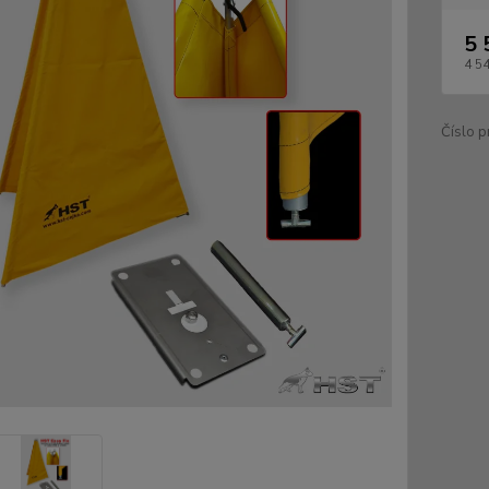
5 
4 5
Číslo p