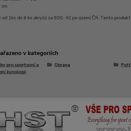
5 cm
od 1ks do 6 ks úkrytů za 900,- Kč po území ČR. Tento produkt 
zařazeno v kategoriích
by pro sportovní a
Obrana
Potř
bní kynologii