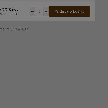
500 Kč
/
ks
Přidat do košíku
45 Kč
bez DPH
roduktu:
U062M_EF