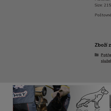
Size: 21
Poštovné 
Zboží 
Potře
služe