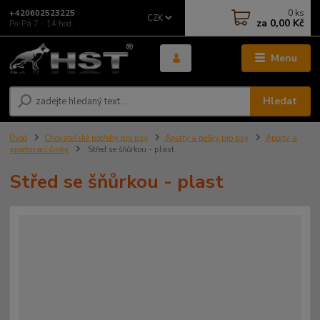
0
ks
+420602523225
CZK
za
0,00 Kč
Po-Pá 7 - 14 hod.
Menu
Hledat
Úvod
Chovatelské potřeby pro psy
Aporty a pešky pro psy
Aporty a
aportovací činky
Střed se šňůrkou - plast
Střed se šňůrkou - plast