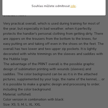
Provedení: unisex
Souhlas můžete odmítnout
zde
.
Overall PRINT
Very practical overall, which is used during training for most of
the year, but especially in bad weather, when it perfectly
protects the handler's personal clothing from getting dirty. There
are zippers on the trousers from the bottom to the knees, for
easy putting on and taking off even in the shoes on the feet. The
overall has two lower and two upper zip pockets. It is lightly
decorated with white trimmings on the sleeves and saddles with
the Hubble logo
The advantage of the PRINT overall is the possible graphic
design of sublimation printing with wounds (sleeves) and
saddles. The color background can be as it is in the attached
pictures, supplemented by your logo, the name of the kennel, ... or
it is possible to make a graphic design and processing to order,
including the color background.
Material: softshell
Color version in combination with black:
Size: XS, S, M, L, XL, XXL