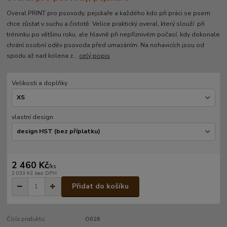
Overal PRINT pro psovody, pejskaře a každého kdo při práci se psem
chce zůstat v suchu a čistotě. Velice praktický overal, který slouží při
tréninku po většinu roku, ale hlavně při nepříznivém počasí, kdy dokonale
chrání osobní oděv psovoda před umazáním. Na nohavicích jsou od
spodu až nad kolena z...
celý popis
Velikosti a doplňky
vlastní design
2 460 Kč
/
ks
2 033 Kč
bez DPH
Přidat do košíku
Číslo produktu:
O026