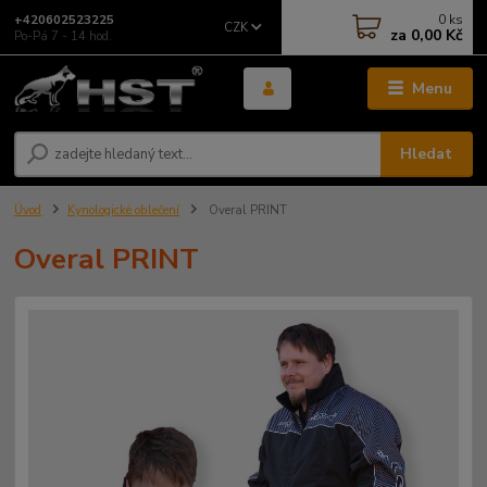
0
ks
+420602523225
CZK
za
0,00 Kč
Po-Pá 7 - 14 hod.
Menu
Hledat
Úvod
Kynologické oblečení
Overal PRINT
Overal PRINT