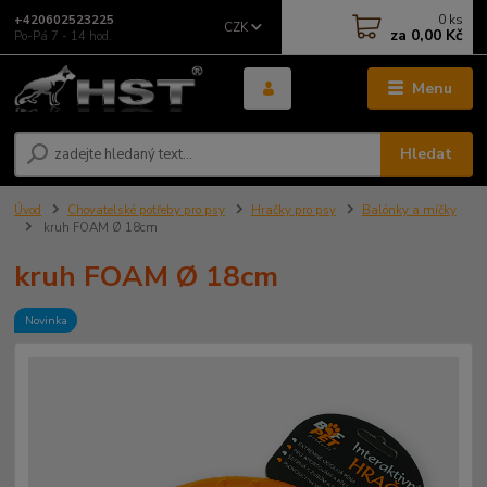
0
ks
+420602523225
CZK
za
0,00 Kč
Po-Pá 7 - 14 hod.
Menu
Hledat
Úvod
Chovatelské potřeby pro psy
Hračky pro psy
Balónky a míčky
kruh FOAM Ø 18cm
kruh FOAM Ø 18cm
Novinka