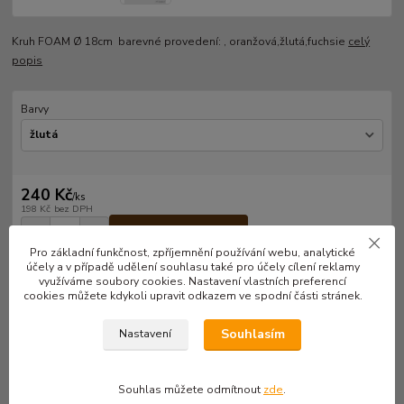
Kruh FOAM Ø 18cm barevné provedení: , oranžová,žlutá,fuchsie
celý
popis
Barvy
240 Kč
/
ks
198 Kč
bez DPH
Přidat do košíku
Pro základní funkčnost, zpříjemnění používání webu, analytické
účely a v případě udělení souhlasu také pro účely cílení reklamy
využíváme soubory cookies. Nastavení vlastních preferencí
Číslo produktu:
A075
cookies můžete kdykoli upravit odkazem ve spodní části stránek.
Souhlasím
Nastavení
Kompletní specifikace
Kruh FOAM
Ø 18cm
Souhlas můžete odmítnout
zde
.