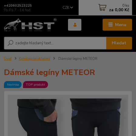
0
ks
+420602523225
CZK
za
0,00 Kč
Po-Pá 7 - 14 hod.
Menu
Hledat
Úvod
Kynologické oblečení
Dámské legíny METEOR
Dámské legíny METEOR
Novinka
TOP produkt