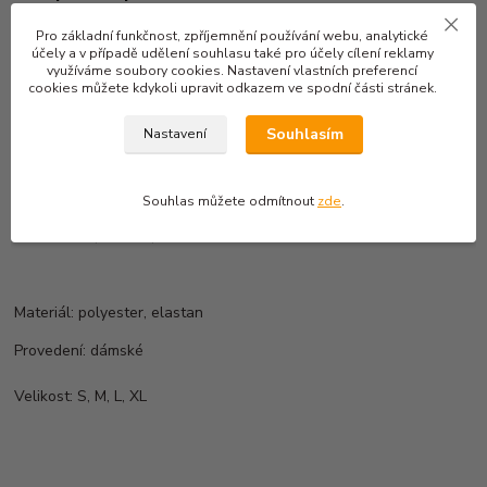
NOVINKA
Pro základní funkčnost, zpříjemnění používání webu, analytické
účely a v případě udělení souhlasu také pro účely cílení reklamy
Dámské leginy METEOR
využíváme soubory cookies. Nastavení vlastních preferencí
cookies můžete kdykoli upravit odkazem ve spodní části stránek.
Materiál je průžný, měkký a pohodlný.
Souhlasím
Nastavení
Dva podélné švy opticky zúží linii a díky tomu budou vaše
nohy vypadat nekonečně dlouhé
Originální grafika na bočních pruzích
Souhlas můžete odmítnout
zde
.
Na stehně mají legíny kapsu do které pohodlně schováte
mobil, drobné, klíče
Materiál: polyester, elastan
Provedení: dámské
Velikost: S, M, L, XL