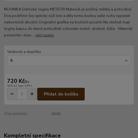
NOVINKA Dámské leginy METEOR Materiál je průžný, měkký a pohodlný.
Dva podélné švy opticky zúží linii a díky tomu budou vaše nohy vypadat
nekonečně dlouhé Originální grafika na bočních pruzích Na stehně mají
legíny kapsu do které pohodlně schováte mobil, drobné, klíče Materiál:
polyester, elas...
celý popis
Velikosti a doplňky
720 Kč
/
ks
595 Kč
bez DPH
Přidat do košíku
Číslo produktu:
OL02
Kompletní specifikace