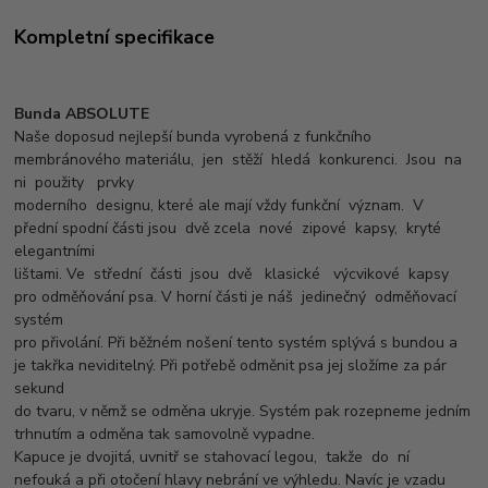
Kompletní specifikace
Bunda ABSOLUTE
Naše doposud nejlepší bunda vyrobená z funkčního
membránového materiálu, jen stěží hledá konkurenci. Jsou na
ni použity prvky
moderního designu, které ale mají vždy funkční význam. V
přední spodní části jsou dvě zcela nové zipové kapsy, kryté
elegantními
lištami. Ve střední části jsou dvě klasické výcvikové kapsy
pro odměňování psa. V horní části je náš jedinečný odměňovací
systém
pro přivolání. Při běžném nošení tento systém splývá s bundou a
je takřka neviditelný. Při potřebě odměnit psa jej složíme za pár
sekund
do tvaru, v němž se odměna ukryje. Systém pak rozepneme jedním
trhnutím a odměna tak samovolně vypadne.
Kapuce je dvojitá, uvnitř se stahovací legou, takže do ní
nefouká a při otočení hlavy nebrání ve výhledu. Navíc je vzadu