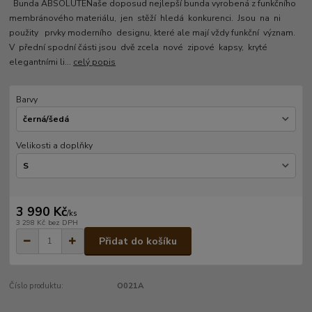
Bunda ABSOLUTENaše doposud nejlepší bunda vyrobená z funkčního
membránového materiálu, jen stěží hledá konkurenci. Jsou na ni
použity prvky moderního designu, které ale mají vždy funkční význam.
V přední spodní části jsou dvě zcela nové zipové kapsy, kryté
elegantními li...
celý popis
Barvy
Velikosti a doplňky
3 990 Kč
/
ks
3 298 Kč
bez DPH
Přidat do košíku
Číslo produktu:
O021A