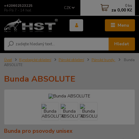
0
ks
+420602523225
CZK
za
0,00 Kč
Po-Pá 7 - 14 hod.
Menu
Hledat
Úvod
Kynologické oblečení
Pánské oblečení
Pánské bundy
Bunda
ABSOLUTE
Bunda ABSOLUTE
Bunda pro psovody unisex