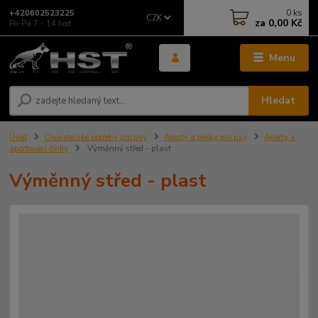
0
ks
+420602523225
CZK
za
0,00 Kč
Po-Pá 7 - 14 hod.
Menu
Hledat
Úvod
Chovatelské potřeby pro psy
Aporty a pešky pro psy
Aporty a
aportovací činky
Výměnný střed - plast
Výměnný střed - plast