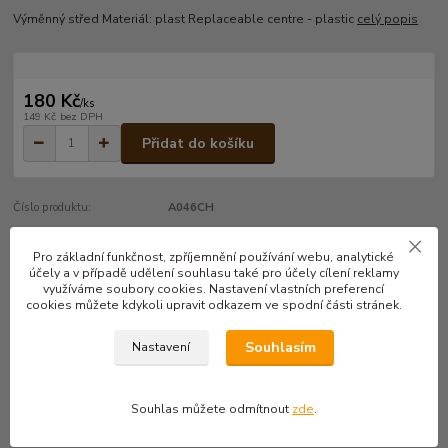
Výměnný střed Materiál: plast Replaceable centre - plastic
celý popis
180 Kč
/
ks
149 Kč
bez DPH
Přidat do košíku
Číslo produktu:
A046CH
Pro základní funkčnost, zpříjemnění používání webu, analytické
účely a v případě udělení souhlasu také pro účely cílení reklamy
Kompletní specifikace
využíváme soubory cookies. Nastavení vlastních preferencí
cookies můžete kdykoli upravit odkazem ve spodní části stránek.
Výměnný střed
Souhlasím
Nastavení
Materiál: plast
Replaceable centre - plastic
Souhlas můžete odmítnout
zde
.