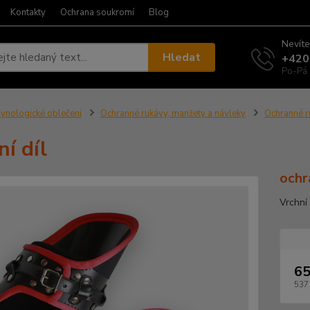
Kontakty
Ochrana soukromí
Blog
Nevíte
Hledat
+420
Po-Pá 
ynologické oblečení
Ochranné rukávy, manžety a návleky
Ochranné r
ní díl
ochr
Vrchní
65
537