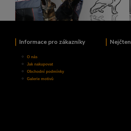
Informace pro zákazníky
Nejčten
O nás
Jak nakupovat
Obchodní
podmínky
Galerie motivů