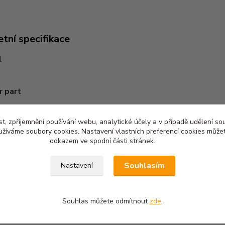
tní specifikace
l
r part
t, zpříjemnění používání webu, analytické účely a v případě udělení so
yužíváme soubory cookies. Nastavení vlastních preferencí cookies můžet
odkazem ve spodní části stránek.
zařazeno v kategoriích
Souhlasím
Nastavení
ogické oblečení
Ochranné rukávy, manžety
Ochr
a návleky
psa
Souhlas můžete odmítnout
zde
.