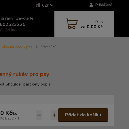
Přihlášení
CZK
 si rady? Zavolejte.
0
ks
602523225
za
0,00 Kč
7 - 14 hod.
ukávy na výcvik psa
Vrchní díl
anný rukáv pro psy
 díl Shoulder part
celý popis
0 Kč
/
ks
Přidat do košíku
 Kč
bez DPH