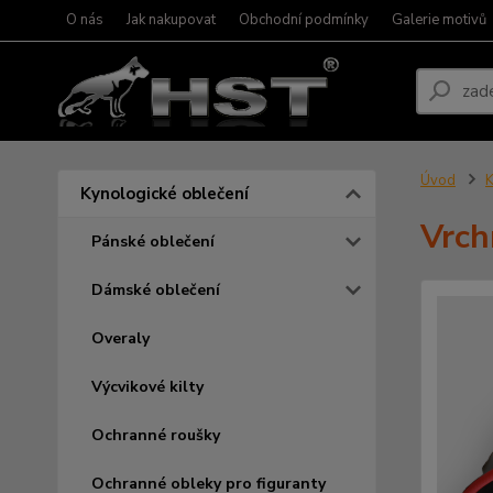
O nás
Jak nakupovat
Obchodní podmínky
Galerie motivů
Úvod
K
Kynologické oblečení
Vrch
Pánské oblečení
Dámské oblečení
Overaly
Výcvikové kilty
Ochranné roušky
Ochranné obleky pro figuranty