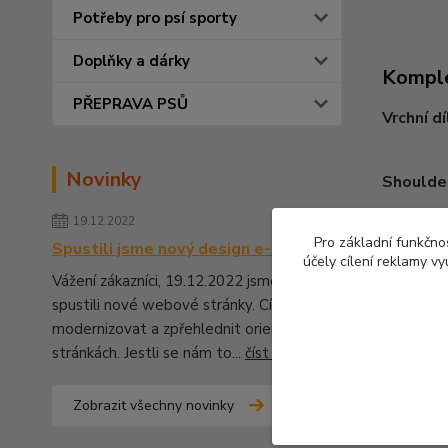
Potřeby pro psí sporty
Doplňky a dárky
Komple
PŘEPRAVA PSŮ
Vrchní dí
Novinky
Shoulde
19.12.2022
Pro základní funkčnos
Spustili jsme nový design e-shopu
účely cílení reklamy v
Vážení zákazníci, 19.12.2022 jsme pro Vás
Zboží 
spustili nové webové stránky. Cílem bylo
modernizovat a zpřehlednit orientaci na
Kynol
stránkách. Jestli se nám to...
číst celé
Zobrazit všechny novinky