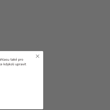
uhlasu také pro
e kdykoli upravit
anné rukávy na výcvik