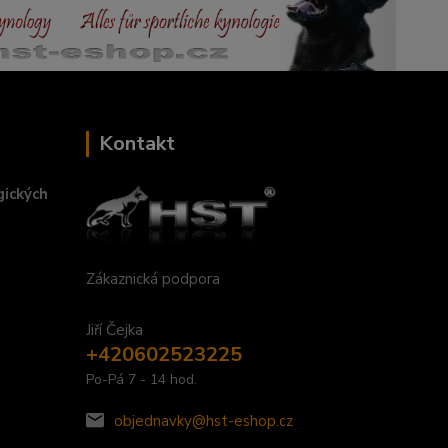
Kontakt
gických
Zákaznická podpora
Jiří Čejka
+420602523225
Po-Pá 7 - 14 hod.
objednavky@hst-eshop.cz