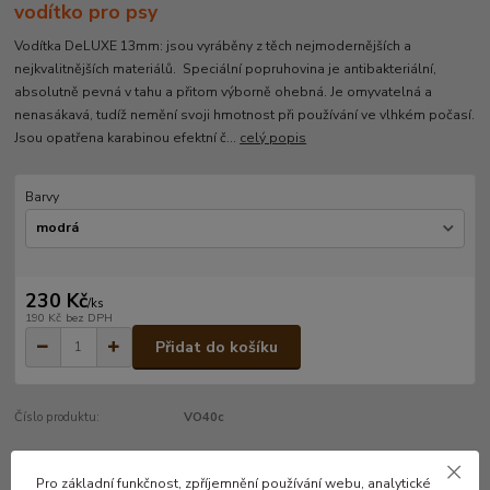
vodítko pro psy
Vodítka DeLUXE 13mm: jsou vyráběny z těch nejmodernějších a
nejkvalitnějších materiálů. Speciální popruhovina je antibakteriální,
absolutně pevná v tahu a přitom výborně ohebná. Je omyvatelná a
nenasákavá, tudíž nemění svoji hmotnost při používání ve vlhkém počasí.
Jsou opatřena karabinou efektní č...
celý popis
Barvy
230 Kč
/
ks
190 Kč
bez DPH
Přidat do košíku
Číslo produktu:
VO40c
Pro základní funkčnost, zpříjemnění používání webu, analytické