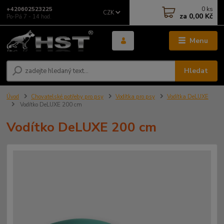
0
ks
+420602523225
CZK
za
0,00 Kč
Po-Pá 7 - 14 hod.
Menu
Hledat
Úvod
Chovatelské potřeby pro psy
Vodítka pro psy
Vodítka DeLUXE
Vodítko DeLUXE 200 cm
Vodítko DeLUXE 200 cm