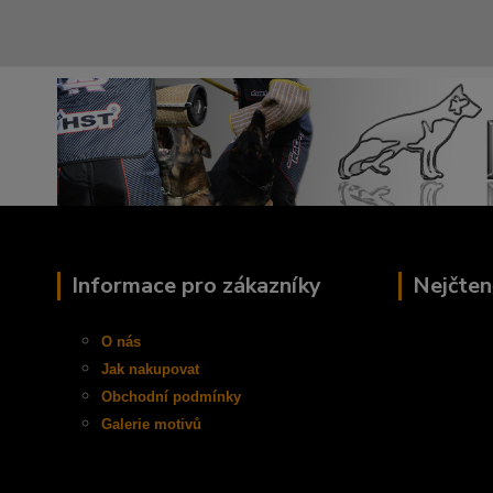
Informace pro zákazníky
Nejčten
O nás
Jak nakupovat
Obchodní
podmínky
Galerie motivů