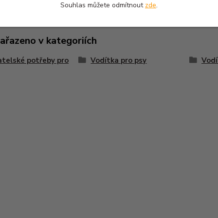
Souhlas můžete odmítnout
zde
.
zařazeno v kategoriích
telské potřeby pro
Vodítka pro psy
Vod