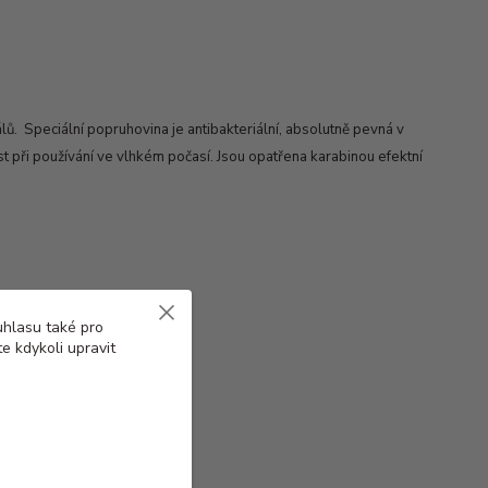
ů. Speciální popruhovina je antibakteriální, absolutně pevná v
t při používání ve vlhkém počasí. Jsou opatřena karabinou efektní
uhlasu také pro
e kdykoli upravit