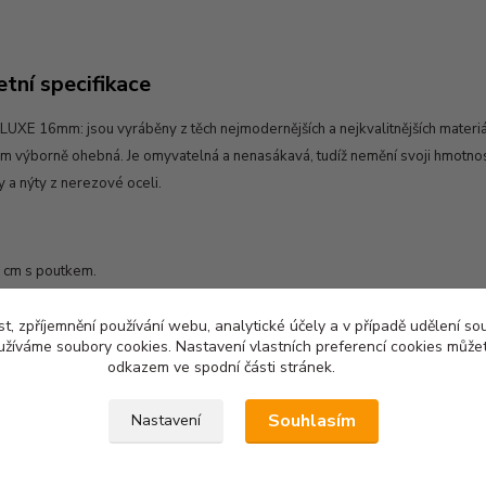
tní specifikace
LUXE 16mm: jsou vyráběny z těch nejmodernějších a nejkvalitnějších materiál
tom výborně ohebná. Je omyvatelná a nenasákavá, tudíž nemění svoji hmotnos
 a nýty z nerezové oceli.
 cm s poutkem.
ovedení: žlutá, oranžová, tyrkysová
t, zpříjemnění používání webu, analytické účely a v případě udělení so
yužíváme soubory cookies. Nastavení vlastních preferencí cookies můžet
odkazem ve spodní části stránek.
Souhlasím
Nastavení