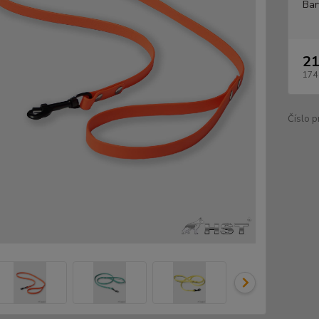
Bar
21
174
Číslo p