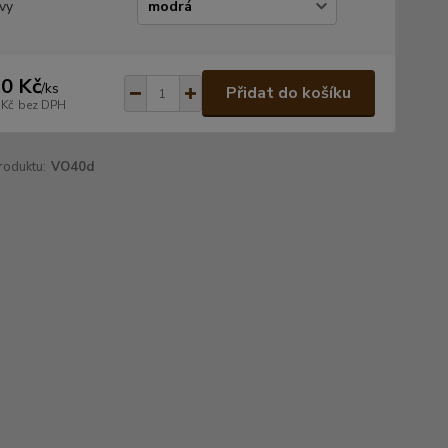
vy
0 Kč
/
ks
Přidat do košíku
 Kč
bez DPH
roduktu:
VO40d