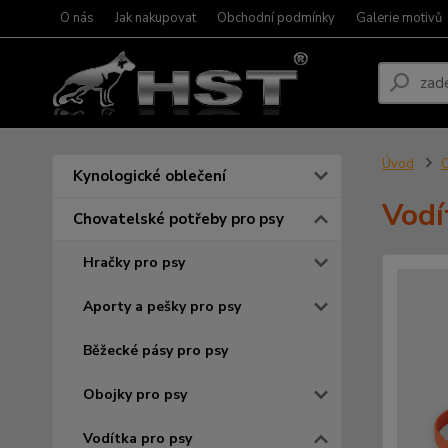
O nás
Jak nakupovat
Obchodní podmínky
Galerie motivů
Úvod
C
Kynologické oblečení
Vodí
Chovatelské potřeby pro psy
Hračky pro psy
Aporty a pešky pro psy
Běžecké pásy pro psy
Obojky pro psy
Vodítka pro psy