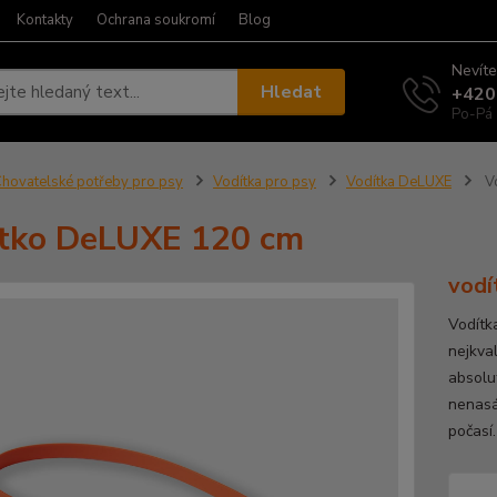
Kontakty
Ochrana soukromí
Blog
Nevíte
Hledat
+420
Po-Pá 
hovatelské potřeby pro psy
Vodítka pro psy
Vodítka DeLUXE
Vo
tko DeLUXE 120 cm
vodí
Vodítk
nejkval
absolu
nenasá
počasí.