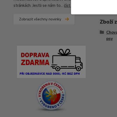
stránkách. Jestli se nám to...
číst celé
Zobrazit všechny novinky
Zboží 
Chova
psy