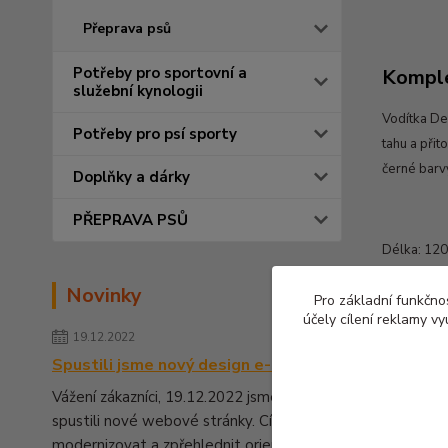
Přeprava psů
Potřeby pro sportovní a
Komple
služební kynologii
Vodítka De
Potřeby pro psí sporty
tahu a při
černé barvy
Doplňky a dárky
PŘEPRAVA PSŮ
Délka: 120
Barevné pr
Novinky
Pro základní funkčnos
účely cílení reklamy v
19.12.2022
Spustili jsme nový design e-shopu
Vážení zákazníci, 19.12.2022 jsme pro Vás
spustili nové webové stránky. Cílem bylo
modernizovat a zpřehlednit orientaci na