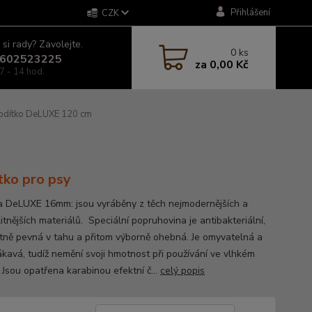
Přihlášení
CZK
 si rady? Zavolejte.
0
ks
602523225
za
0,00 Kč
7 - 14 hod.
dítko DeLUXE 120 cm
tko pro psy
a DeLUXE 16mm: jsou vyráběny z těch nejmodernějších a
itnějších materiálů. Speciální popruhovina je antibakteriální,
tně pevná v tahu a přitom výborně ohebná. Je omyvatelná a
kavá, tudíž nemění svoji hmotnost při používání ve vlhkém
 Jsou opatřena karabinou efektní č...
celý popis