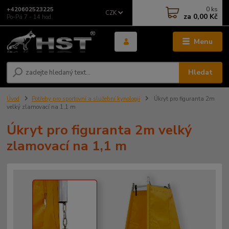
0
ks
+420602523225
CZK
za
0,00 Kč
Po-Pá 7 - 14 hod.
Menu
Hledat
Úvod
Potřeby pro sportovní a služební kynologii
Úkryt pro figuranta 2m
velký zlamovací na 1,1 m
Úkryt pro figuranta 2m velký
zlamovací na 1,1 m