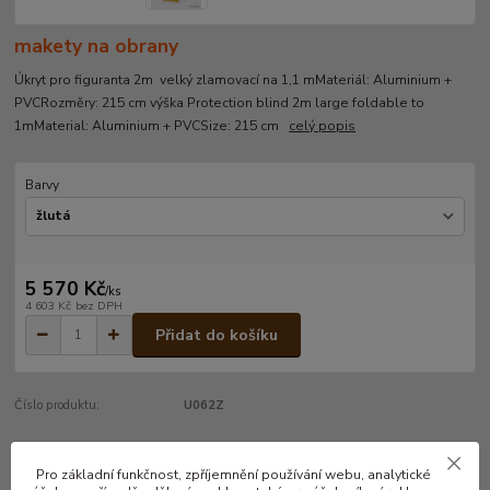
makety na obrany
Úkryt pro figuranta 2m velký zlamovací na 1,1 mMateriál: Aluminium +
PVCRozměry: 215 cm výška Protection blind 2m large foldable to
1mMaterial: Aluminium + PVCSize: 215 cm
celý popis
Barvy
5 570 Kč
/
ks
4 603 Kč
bez DPH
Přidat do košíku
Číslo produktu:
U062Z
Pro základní funkčnost, zpříjemnění používání webu, analytické
Kompletní specifikace