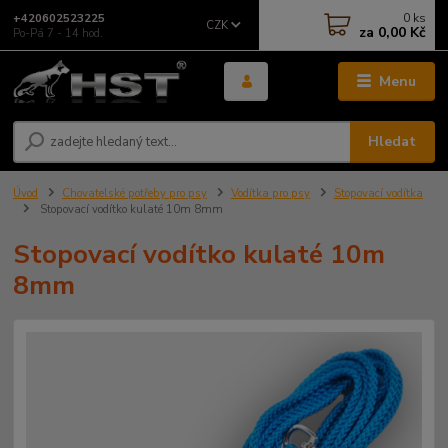
0
ks
+420602523225
CZK
za
0,00 Kč
Po-Pá 7 - 14 hod.
Menu
Hledat
Úvod
Chovatelské potřeby pro psy
Vodítka pro psy
Stopovací vodítka
Stopovací vodítko kulaté 10m 8mm
Stopovací vodítko kulaté 10m
8mm