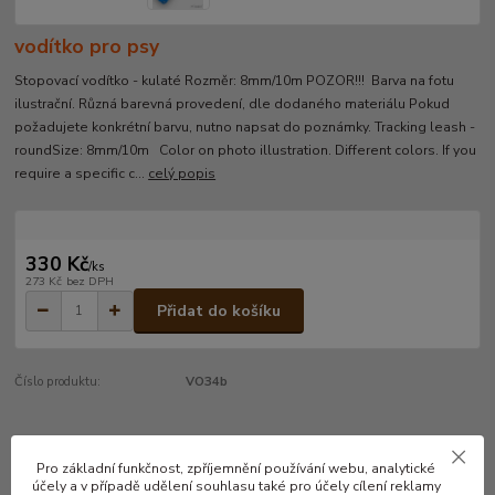
vodítko pro psy
Stopovací vodítko - kulaté Rozměr: 8mm/10m POZOR!!! Barva na fotu
ilustrační. Různá barevná provedení, dle dodaného materiálu Pokud
požadujete konkrétní barvu, nutno napsat do poznámky. Tracking leash -
roundSize: 8mm/10m Color on photo illustration. Different colors. If you
require a specific c...
celý popis
330 Kč
/
ks
273 Kč
bez DPH
Přidat do košíku
Číslo produktu:
VO34b
Kompletní specifikace
Pro základní funkčnost, zpříjemnění používání webu, analytické
účely a v případě udělení souhlasu také pro účely cílení reklamy