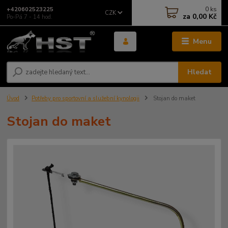
0
ks
+420602523225
CZK
za
0,00 Kč
Po-Pá 7 - 14 hod.
Menu
Hledat
Úvod
Potřeby pro sportovní a služební kynologii
Stojan do maket
Stojan do maket