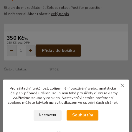
Stojan do maketMateriál:Železo+plast Post for protection
blindMaterial:Airon+plastic
celý popis
350 Kč
/
ks
289 Kč
bez DPH
Přidat do košíku
Číslo produktu:
ST02
Pro základní funkčnost, zpříjemnění používání webu, analytické
Kompletní specifikace
účely a v případě udělení souhlasu také pro účely cílení reklamy
využíváme soubory cookies. Nastavení vlastních preferencí
Stojan do maket
cookies můžete kdykoli upravit odkazem ve spodní části stránek.
Materiál:Železo+plast
Souhlasím
Nastavení
Post for protection blind
Material:Airon+plastic