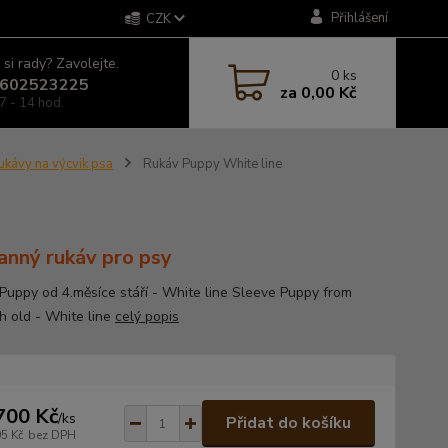
Přihlášení
CZK
 si rady? Zavolejte.
0
ks
602523225
za
0,00 Kč
7 - 14 hod.
ukávy na výcvik psa
Rukáv Puppy White line
anný rukáv pro psy
Puppy od 4.měsíce stáří - White line Sleeve Puppy from
h old - White line
celý popis
700 Kč
/
ks
Přidat do košíku
05 Kč
bez DPH