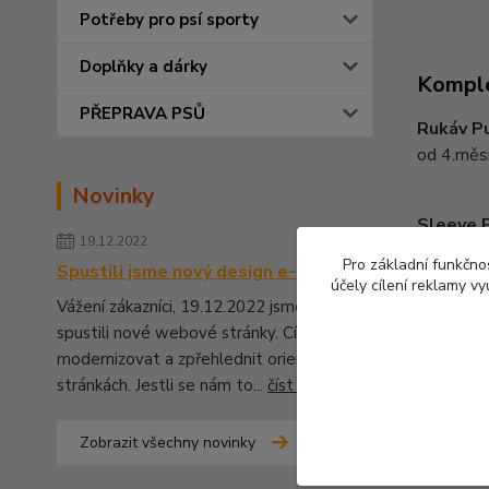
Potřeby pro psí sporty
Doplňky a dárky
Komple
PŘEPRAVA PSŮ
Rukáv P
od 4.měsí
Novinky
Sleeve 
19.12.2022
from 4.mo
Pro základní funkčnos
Spustili jsme nový design e-shopu
účely cílení reklamy v
Vážení zákazníci, 19.12.2022 jsme pro Vás
spustili nové webové stránky. Cílem bylo
modernizovat a zpřehlednit orientaci na
Zboží 
stránkách. Jestli se nám to...
číst celé
Kynol
Zobrazit všechny novinky