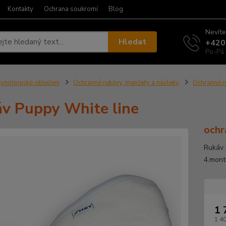
Kontakty
Ochrana soukromí
Blog
Nevíte
Hledat
+420
Po-Pá 
ynologické oblečení
Ochranné rukávy, manžety a návleky
Ochranné r
v Puppy White line
ochr
Rukáv 
4.mont
1 
1 4