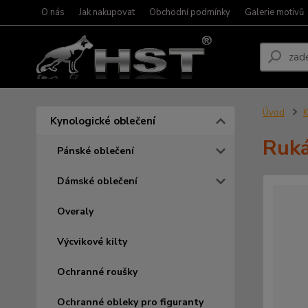
O nás
Jak nakupovat
Obchodní podmínky
Galerie motivů
Úvod
K
Kynologické oblečení
Ruká
Pánské oblečení
Dámské oblečení
Overaly
Výcvikové kilty
Ochranné roušky
Ochranné obleky pro figuranty