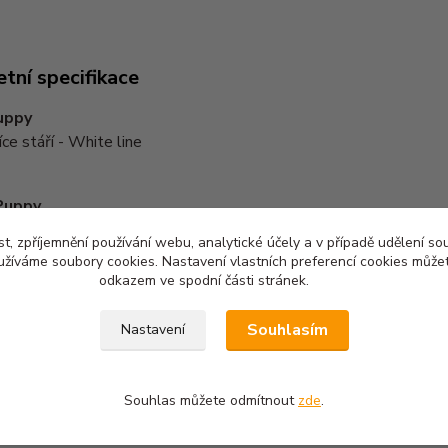
tní specifikace
uppy
ce stáří - White line
Puppy
nth old - White line
t, zpříjemnění používání webu, analytické účely a v případě udělení so
yužíváme soubory cookies. Nastavení vlastních preferencí cookies můžet
odkazem ve spodní části stránek.
Souhlasím
Nastavení
zařazeno v kategoriích
ogické oblečení
Ochranné rukávy, manžety
Ochr
Souhlas můžete odmítnout
zde
.
a návleky
psa