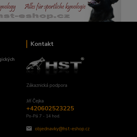
Kontakt
gických
Zákaznická podpora
Jiří Čejka
+420602523225
Po-Pá 7 - 14 hod.
objednavky@hst-eshop.cz