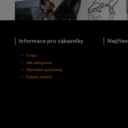
Informace pro zákazníky
Nejčten
O nás
Jak nakupovat
Obchodní
podmínky
Galerie motivů