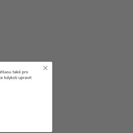
uhlasu také pro
e kdykoli upravit
anné rukávy na výcvik