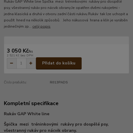
Rukáv GAP White line Špička mezi tréninkovými rukávy pro dospělé
psy, všestranný rukáv pro nácvik obrany.Je opatřen dvěmi rukojeťmi -
jedna klasická a druhá v otvoru zadní části rukávu.Rukáv tak lze uchopit a
použít hned na několik způsobů. Jeho nákusová hrana a klín je vyráběn
jedinečným zp...
celý popis
3 050 Kč
/
ks
2 521 Kč
bez DPH
Přidat do košíku
Číslo produktu:
R013PADS
Kompletní specifikace
Rukáv GAP White line
Špička mezi tréninkovými rukávy pro dospělé psy,
všestranný rukáv pro nácvik obrany.