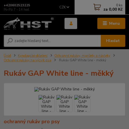
0
ks
+420602523225
CZK
za
0,00 Kč
Po-Pá 7 - 14 hod.
Menu
Hledat
Úvod
Kynologické oblečení
Ochranné rukávy, manžety a návleky
Ochranné rukávy na výcvik psa
Rukáv GAP White line - měkký
Rukáv GAP White line - měkký
ochranný rukáv pro psy