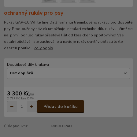
ochranný rukáv pro psy
Rukáv GAP-LC White line Další varianta tréninkového rukávu pro dospělé
psy. Prodloužený návlek umožňuje instalaci vrchního dílu rukávu, čímž se
na první pohled rukáv přestává lišit od klasického sportovního! Vše
ostatní zůstává, ale zachováno a navíc je rukáv uvnitř v oblasti lokte
osazen poutke...
celý popis
Doplňkové díly k rukávu
3 300 Kč
/
ks
2 727 Kč
bez DPH
Přidat do košíku
Číslo produktu:
R013LCPAD