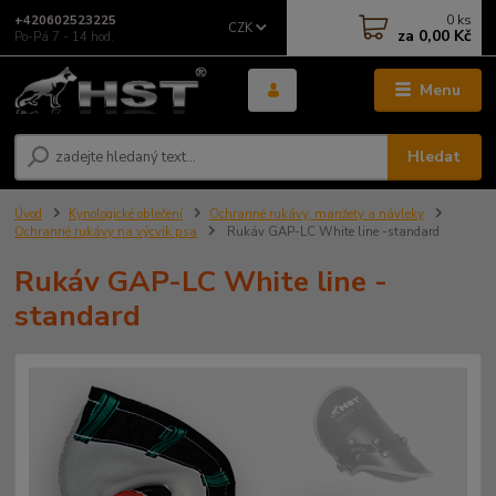
0
ks
+420602523225
CZK
za
0,00 Kč
Po-Pá 7 - 14 hod.
Menu
Hledat
Úvod
Kynologické oblečení
Ochranné rukávy, manžety a návleky
Ochranné rukávy na výcvik psa
Rukáv GAP-LC White line -standard
Rukáv GAP-LC White line -
standard