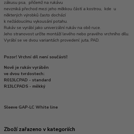
zákusu psa, přičemž na rukávu
nevzniká přechod mezi jeho měkkou částí a kostrou, kde u
některých výrobků často dochází
k nežádoucímu vykousání potahu.
Rukáv se vyrábí jako univerzální rukáv na obě ruce.
Jeho stranovost určíte montáží levého nebo pravého vrchního dílu.
Vyrábí se ve dvou variantách provedení: juta, PAD.
Pozor! Vrchní díl není součástí!
Nově je rukáv vyráběn
ve dvou tvrdostech:
R013LCPAD - standard
R13LCPADS - měkký
Sleeve GAP-LC White line
Zboží zařazeno v kategoriích