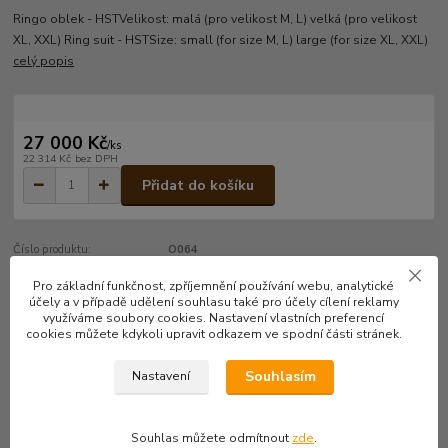
Ringo oblek - HSTVelikost: malá (pro velikost M, L) velká (pro velikost
XL, XXL) Ring suit - HSTSize: small (for size M, L) large (for size XL, XXL)
celý popis
27 000 Kč
/
ks
22 314 Kč
bez DPH
Přidat do košíku
Číslo produktu:
O064
Pro základní funkčnost, zpříjemnění používání webu, analytické
účely a v případě udělení souhlasu také pro účely cílení reklamy
Kompletní specifikace
využíváme soubory cookies. Nastavení vlastních preferencí
cookies můžete kdykoli upravit odkazem ve spodní části stránek.
Ringo oblek - HST
Souhlasím
Velikost: malá (pro velikost M, L)
Nastavení
velká (pro velikost XL, XXL)
Ring suit - HST
Souhlas můžete odmítnout
zde
.