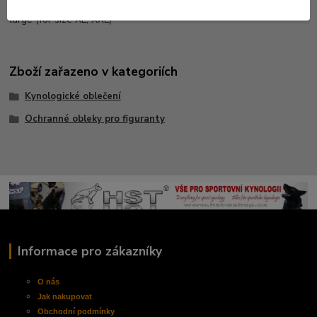
Size: small (for size M, L)
large (for size XL, XXL)
Zboží zařazeno v kategoriích
Kynologické oblečení
Ochranné obleky pro figuranty
Informace pro zákazníky
O nás
Jak nakupovat
Obchodní
podmínky