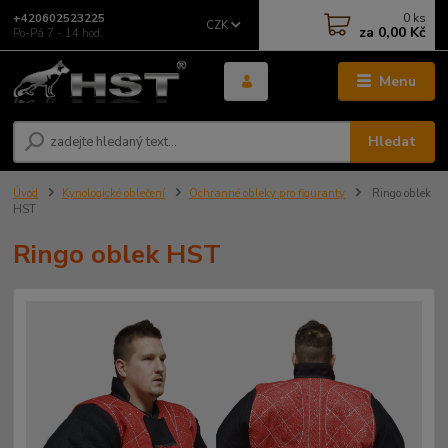
0
ks
+420602523225
CZK
za
0,00 Kč
Po-Pá 7 - 14 hod.
Menu
Hledat
Úvod
Kynologické oblečení
Ochranné obleky pro figuranty
Ringo oblek
HST
Ringo oblek HST